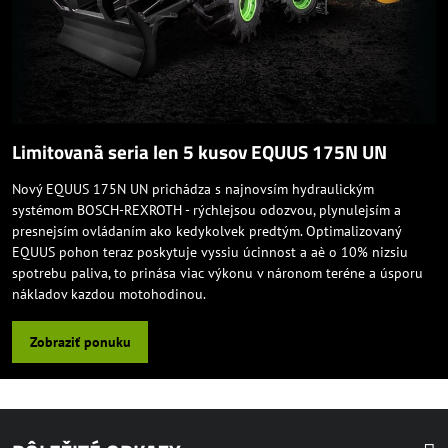
Limitovanã seria len 5 kusov EQUUS 175N UN
Nový EQUUS 175N UN prichádza s najnovsím hydraulickým
systémom BOSCH-REXROTH - rýchlejsou odozvou, plynulejsím a
presnejsím ovládaním ako kedykolvek predtým. Optimalizovaný
EQUUS pohon teraz poskytuje vyssiu úcinnost a aè o 10% nizsiu
spotrebu paliva, to prinása viac výkonu v náronom teréne a úsporu
nákladov kazdou motohodinou.
Zobraziť ponuku