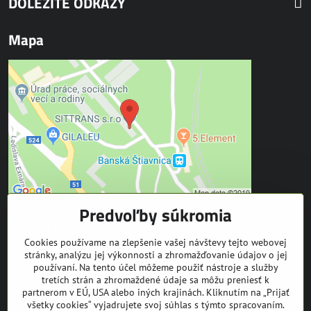
DÔLEŽITÉ ODKAZY
Mapa
Predvoľby súkromia
Kontakt
Cookies používame na zlepšenie vašej návštevy tejto webovej
stránky, analýzu jej výkonnosti a zhromažďovanie údajov o jej
SITTRANS s.r.o.
používaní. Na tento účel môžeme použiť nástroje a služby
Trate Mládeže 1
tretích strán a zhromaždené údaje sa môžu preniesť k
969 01 Banská Štiavnica
partnerom v EÚ, USA alebo iných krajinách. Kliknutím na „Prijať
všetky cookies“ vyjadrujete svoj súhlas s týmto spracovaním.
tel: +421 905 608 936