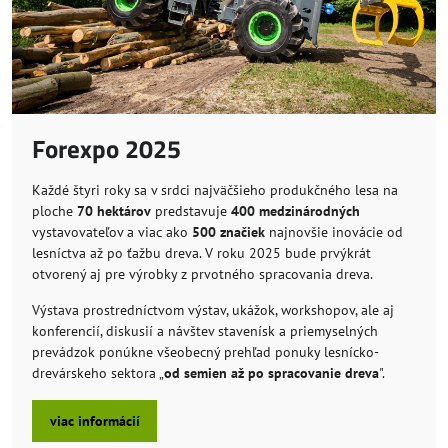
Forexpo 2025
Každé štyri roky sa v srdci najväčšieho produkčného lesa na
ploche
70 hektárov
predstavuje
400 medzinárodných
vystavovateľov a viac ako
500 značiek
najnovšie inovácie od
lesníctva až po ťažbu dreva. V roku 2025 bude prvýkrát
otvorený aj pre výrobky z prvotného spracovania dreva.
Výstava prostredníctvom výstav, ukážok, workshopov, ale aj
konferencií, diskusií a návštev stavenísk a priemyselných
prevádzok ponúkne všeobecný prehľad ponuky lesnícko-
drevárskeho sektora „
od semien až po spracovanie dreva
".
viac informácií