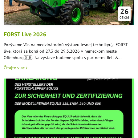
26
03/26
FORST Live 2026
Pozývame Vás na medzinárodnú výstavu lesnej techniky👉 FORST
live, ktorá sa koná od 27.3 do 29.3.2026 v nemeckom meste
Offemburg🇩🇪. Na výstave budeme spolu s partnermi Reil &
Eichinger , Distri-Machines a Landmaschinen Mayer Schliengen
Čítajte viac
prezentovať najnovší 💚EQUUS 240 6WDC💚. Nájdete nás v stánku
W422🥰