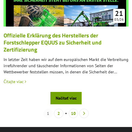
21
03/26
Offizielle Erklärung des Herstellers der
Forstschlepper EQUUS zu Sicherheit und
Zertifizierung
In letzter Zeit haben wir auf dem europäischen Markt die Verbreitung
irreführender und täuschender Informationen von Seiten der
Wettbewerber feststellen müssen, in denen die Sicherheit der
Forstschlepper EQUUS aggressiv in Frage gestellt werden. Der
Čítajte viac
Hersteller erklärt hiermit gegenüber allen Geschäftspartnern und
Kunden öffentlich, dass alle Varianten und Versionen der
Forstschlepper EQUUS dem anspruchsvollen Zertifizierungsprozess
Načítať viac
gemäß den strengen europäischen Standards (EU-Verordnung Nr.
167/2013) unterzogen wurden.
1
2
10