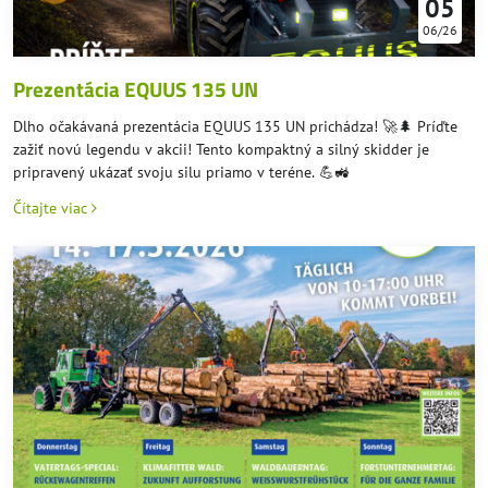
05
06/26
Prezentácia EQUUS 135 UN
Dlho očakávaná prezentácia EQUUS 135 UN prichádza! 🚀🌲 Príďte
zažiť novú legendu v akcii! Tento kompaktný a silný skidder je
pripravený ukázať svoju silu priamo v teréne. 💪🚜
Čítajte viac