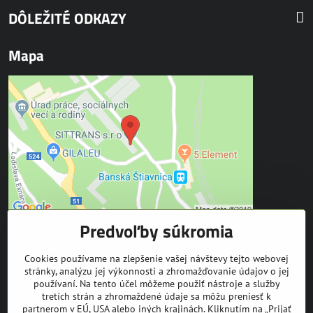
DÔLEŽITÉ ODKAZY
Mapa
Predvoľby súkromia
Kontakt
Cookies používame na zlepšenie vašej návštevy tejto webovej
stránky, analýzu jej výkonnosti a zhromažďovanie údajov o jej
SITTRANS s.r.o.
používaní. Na tento účel môžeme použiť nástroje a služby
Trate Mládeže 1
tretích strán a zhromaždené údaje sa môžu preniesť k
969 01 Banská Štiavnica
partnerom v EÚ, USA alebo iných krajinách. Kliknutím na „Prijať