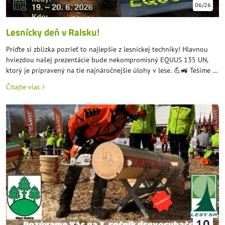
06/26
Lesnícky deň v Ralsku!
Príďte si zblízka pozrieť to najlepšie z lesníckej techniky! Hlavnou
hviezdou našej prezentácie bude nekompromisný EQUUS 135 UN,
ktorý je pripravený na tie najnáročnejšie úlohy v lese. 💪🚜 Tešíme sa
na stretnutie s vami: 📅 Kedy: 19. – 20. 6. 2026 📍 Kde: Skelná huť v
Čítajte viac
Ralsku 🛰 GPS súradnice: 50.6127031N, 14.7884389E Príďte zažiť
techniku v akcii a podebatovať o novinkách v lesnom hospodárstve.
Vidíme sa v lese! 👋🌳
10