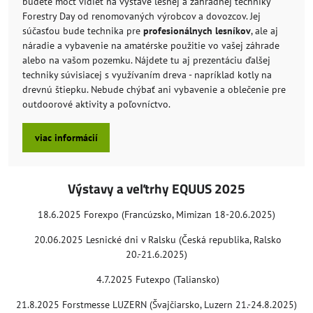
budete môcť vidieť na výstave lesnej a záhradnej techniky
Forestry Day od renomovaných výrobcov a dovozcov. Jej
súčasťou bude technika pre
profesionálnych lesníkov
, ale aj
náradie a vybavenie na amatérske použitie vo vašej záhrade
alebo na vašom pozemku. Nájdete tu aj prezentáciu ďalšej
techniky súvisiacej s využívaním dreva - napríklad kotly na
drevnú štiepku. Nebude chýbať ani vybavenie a oblečenie pre
outdoorové aktivity a poľovníctvo.
viac informácií
Výstavy a veľtrhy EQUUS 2025
18.6.2025
Forexpo (Francúzsko, Mimizan 18-20.6.2025)
20.06.2025 Lesnické dni v Ralsku (Česká republika, Ralsko
20.-21.6.2025)
4.7.2025 Futexpo (Taliansko)
21.8.2025 Forstmesse LUZERN (Švajčiarsko, Luzern 21.-24.8.2025)