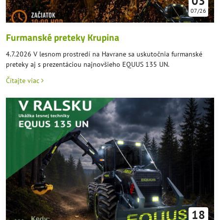
03
07/26
Furmanské preteky Krupina
4.7.2026 V lesnom prostredí na Havrane sa uskutočnia furmanské
preteky aj s prezentáciou najnovšieho EQUUS 135 UN.
Čítajte viac
18