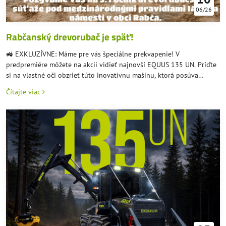
06/26
Rabčanský drevorubač je späť!
🚜 EXKLUZÍVNE: Máme pre vás špeciálne prekvapenie! V
predpremiére môžete na akcii vidieť najnovší EQUUS 135 UN. Príďte
si na vlastné oči obzrieť túto inovatívnu mašinu, ktorá posúva
hranice lesnej ťažby! 💪
Čítajte viac