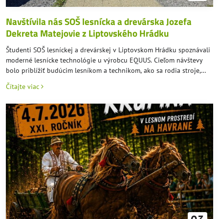
Navštívila nás SOŠ lesnícka a drevárska Jozefa
Dekreta Matejovie z Liptovského Hrádku
Študenti SOŠ lesníckej a drevárskej v Liptovskom Hrádku spoznávali
moderné lesnícke technológie u výrobcu EQUUS. Cieľom návštevy
bolo priblížiť budúcim lesníkom a technikom, ako sa rodia stroje,
ktoré dnes patria k absolútnej špičke v oblasti lesnej techniky.
Čítajte viac
Študenti mali jedinečnú možnosť nahliadnuť do výrobných
priestorov a sledovať proces vzniku týchto výkonných pomocníkov
od návrhu až po finálnu montáž.