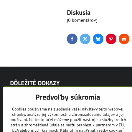
Diskusia
(0 komentárov)
Facebook
Twitter
Bluesky
Pinterest
Red
DÔLEŽITÉ ODKAZY
Predvoľby súkromia
Novinky
Výrobný program EQUUS
Video prezentácie
Cookies používame na zlepšenie vašej návštevy tejto webovej
Fotogaléria
stránky, analýzu jej výkonnosti a zhromažďovanie údajov o jej
používaní. Na tento účel môžeme použiť nástroje a služby tretích
Partneri
strán a zhromaždené údaje sa môžu preniesť k partnerom v EÚ,
Bazár
USA alebo iných krajinách. Kliknutím na „Prijať všetky cookies“