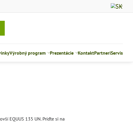
inky
Výrobný program
Prezentácie
Kontakt
Partneri
Servis
ovší EQUUS 135 UN. Príďte si na