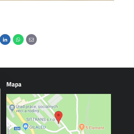
dit
LinkedIn
WhatsApp
E-
mail
Mapa