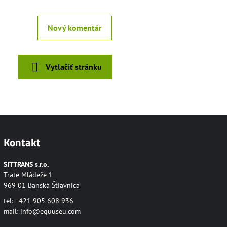
Nový komentár
Vytlačiť stránku
Kontakt
SITTRANS s.r.o.
Trate Mládeže 1
969 01 Banská Štiavnica
tel: +421 905 608 936
mail:
info@equuseu.com