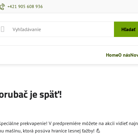
+421 905 608 936
Hľadať
Home
O nás
Nov
rubač je späť!
eciálne prekvapenie! V predpremiére môžete na akcii vidieť najn
vnu mašinu, ktorá posúva hranice lesnej ťažby! 💪