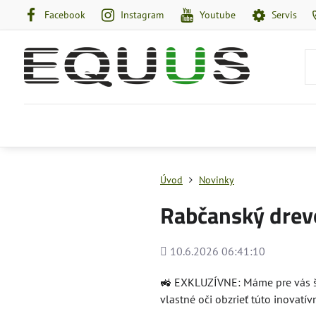
Facebook
Instagram
Youtube
Servis
Úvod
Novinky
Rabčanský drevo
Pridané
10.6.2026 06:41:10
🚜 EXKLUZÍVNE: Máme pre vás šp
vlastné oči obzrieť túto inovatí