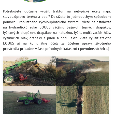
Potrebujete dočasne využiť traktor na netypické účely napr.
stavbu,úpravu terénu a pod.? Dokážete to jednoduchým spôsobom:
pomocou robustného rýchloupínacieho systému viete nainštalovať
na hydraulickú ruku EQUUS väčšinu bežných lesných drapákov,
lyžicových drapákov, drapákov na haluzinu, lyžíc, mulčovacích hláv,
vyžínacích hláv, drapáky s pílou a pod. Takto viete využiť traktor
EQUUS aj na komunálne účely za účelom úpravy životného
prostredia prípadne v čase prírodných katastrof ( povodne, víchrice.)