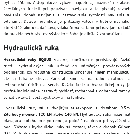
byť až 350 m. V doplnkovej výbave nájdete aj možnosť inštalácie
špeciálnych funkcii pri používaní navijaku a to plynulý rozbeh
navíjania, dobeh navíjania a nastavovanie rýchlosti navíjania aj
odvíjania. Ďalšou novinkou je prítlačný valček v bubne navijaku,
ktorý slúži ako ukladač lana, vďaka čomu sa lano pri navíjaní ukladá
do pravidelných závitov, výsledkom čoho je dlhšia životnosť lana.
Hydraulická ruka
Hydraulické ruky EQUUS
vlastnej konštrukcie predstavujú ťažkú
triedu hydraulických rúk určené do náročných prevádzkových
podmienok. Ich robustná konštrukcia umožňuje nielen manipuláciu,
ale aj ťahanie dreva. Zamerali sme sa na dlhú životnosť a
jednoduchú údržbu a servis. Každú funkciu hydraulickej ruky je
možné individuálne nastaviť; rýchlosť, rozbehové a dobehové rampy,
senzitivi-tu-citlivosť Joystickov a iné funkcie.
Hydraulické ruky sú s dvojitým teleskopom a dosahom 9.5m.
Zdvihový moment 120 kN alebo 140 kN
. Hydraulická ruka môže mať
plávajúcu polohu pre potrebu ju položiť na drevo pri vyvážaní a
pod. Súčasťou hydraulickej ruky sú rotátor, záves a drapák
Gripen
035
. V doplnkovej výbave nájdete svahovú výbavu: naklápací stĺp