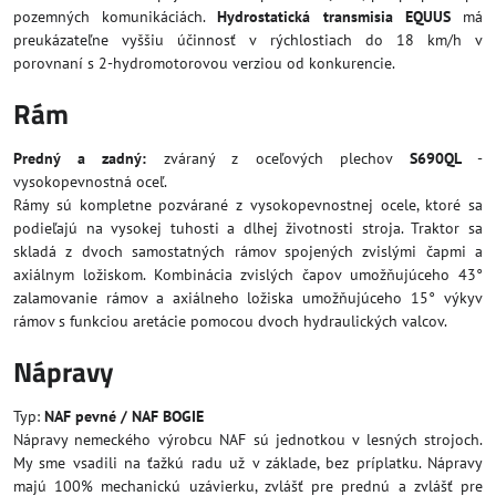
pozemných komunikáciách.
Hydrostatická transmisia EQUUS
má
preukázateľne vyššiu účinnosť v rýchlostiach do 18 km/h v
porovnaní s 2-hydromotorovou verziou od konkurencie.
Rám
Predný a zadný:
zváraný z oceľových plechov
S690QL
-
vysokopevnostná oceľ.
Rámy sú kompletne pozvárané z vysokopevnostnej ocele, ktoré sa
podieľajú na vysokej tuhosti a dlhej životnosti stroja. Traktor sa
skladá z dvoch samostatných rámov spojených zvislými čapmi a
axiálnym ložiskom. Kombinácia zvislých čapov umožňujúceho 43°
zalamovanie rámov a axiálneho ložiska umožňujúceho 15° výkyv
rámov s funkciou aretácie pomocou dvoch hydraulických valcov.
Nápravy
Typ:
NAF pevné / NAF BOGIE
Nápravy nemeckého výrobcu NAF sú jednotkou v lesných strojoch.
My sme vsadili na ťažkú radu už v základe, bez príplatku. Nápravy
majú 100% mechanickú uzávierku, zvlášť pre prednú a zvlášť pre