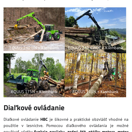
EQUUS 240 UN + Klembank
EQUUS 240 6WDC + Klembank
EQUUS 175N + Klembank
EQUUS 175N + Klembank
Diaľkové ovládanie
Diaľkové ovládanie
HBC
je šikovné a praktické obzvlášť vhodné na
použitie v lesníctve. Pomocou diaľkového ovládania je možné
používať všetky
funkcie navijaku, zadný štít, otáčky motora, motor