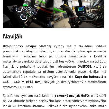
Naviják
Dvojbubnový navijak
vlastnej výroby má v základnej výbave
prevodovku s čelným ozubením, čo predstavuje úplnú špičku medzi
lesníckymi navijakmi. Jeho jednoduchá konštrukcia a kvalitné
materiály sú zárukou dlhej životnosti bez veľkých nárokov na údržbu.
Navijak je poháňaný regulačným hydromtorom
DANFOSS
, ktorý sa
automaticky reguluje za účelom zefektívnenia práce. Navijak má
ťažnú silu 10 t s možnosťou navýšenia na 16 t.
Kapacita bubnov 2 x
115 – 160 m (Ø14 mm)
. Navijak je dvojrýchlostný s maximálnou
rýchlosťou 1,35 m/s.
Špeciálnou výbavou na želanie je
pomocný navijak HAFO
, ktorý slúži
na vytiahnutie ťažkého oceľového lana prostredníctvom nylonového
lanka ku kmeňom stromov. Celková dĺžka nylonového lanka môže