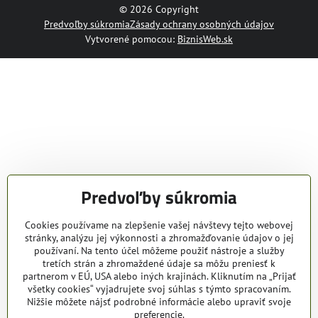
©
2026
Copyright
Predvoľby súkromia
Zásady ochrany osobných údajov
Vytvorené pomocou:
BiznisWeb.sk
Predvoľby súkromia
Cookies používame na zlepšenie vašej návštevy tejto webovej
stránky, analýzu jej výkonnosti a zhromažďovanie údajov o jej
používaní. Na tento účel môžeme použiť nástroje a služby
tretích strán a zhromaždené údaje sa môžu preniesť k
partnerom v EÚ, USA alebo iných krajinách. Kliknutím na „Prijať
všetky cookies“ vyjadrujete svoj súhlas s týmto spracovaním.
Nižšie môžete nájsť podrobné informácie alebo upraviť svoje
preferencie.