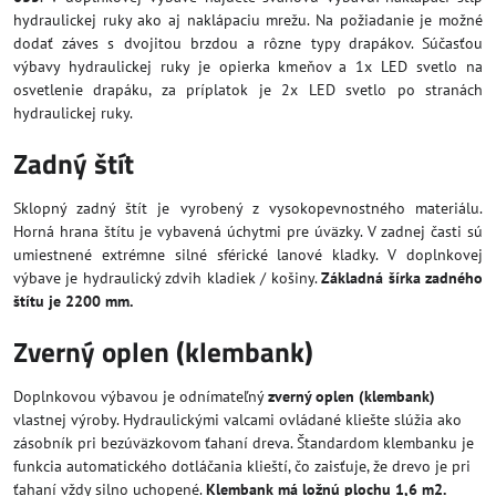
hydraulickej ruky ako aj naklápaciu mrežu. Na požiadanie je možné
dodať záves s dvojitou brzdou a rôzne typy drapákov. Súčasťou
výbavy hydraulickej ruky je opierka kmeňov a 1x LED svetlo na
osvetlenie drapáku, za príplatok je 2x LED svetlo po stranách
hydraulickej ruky.
Zadný štít
Sklopný zadný štít je vyrobený z vysokopevnostného materiálu.
Horná hrana štítu je vybavená úchytmi pre úväzky. V zadnej časti sú
umiestnené extrémne silné sférické lanové kladky. V doplnkovej
výbave je hydraulický zdvih kladiek / košiny.
Základná šírka zadného
štítu je 2200 mm.
Zverný oplen (klembank)
Doplnkovou výbavou je odnímateľný
zverný oplen (klembank)
vlastnej výroby. Hydraulickými valcami ovládané kliešte slúžia ako
zásobník pri bezúväzkovom ťahaní dreva. Štandardom klembanku je
funkcia automatického dotláčania klieští, čo zaisťuje, že drevo je pri
ťahaní vždy silno uchopené.
Klembank má ložnú plochu 1,6 m2.