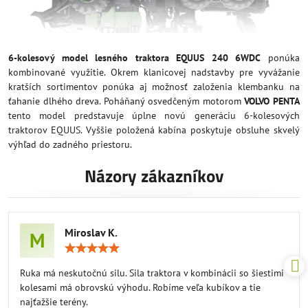
6-kolesový model lesného traktora EQUUS 240 6WDC
ponúka
kombinované využitie. Okrem klanicovej nadstavby pre vyvážanie
kratších sortimentov ponúka aj možnosť založenia klembanku na
ťahanie dlhého dreva. Poháňaný osvedčeným motorom
VOLVO PENTA
tento model predstavuje úplne novú generáciu 6-kolesových
traktorov EQUUS. Vyššie položená kabína poskytuje obsluhe skvelý
výhľad do zadného priestoru.
Názory zákazníkov
Miroslav K.
M
Hodnotenie:
5
/
Ruka má neskutočnú silu. Sila traktora v kombinácii so šiestimi
5
kolesami má obrovskú výhodu. Robíme veľa kubíkov a tie
najťažšie terény.