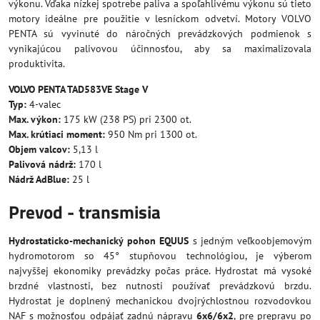
výkonu. Vďaka nízkej spotrebe paliva a spoľahlivému výkonu sú tieto
motory ideálne pre použitie v lesníckom odvetví. Motory VOLVO
PENTA sú vyvinuté do náročných prevádzkových podmienok s
vynikajúcou palivovou účinnosťou, aby sa maximalizovala
produktivita.
VOLVO PENTA TAD583VE Stage V
Typ:
4-valec
Max. výkon:
175 kW (238 PS) pri 2300 ot.
Max. krútiaci moment:
950 Nm pri 1300 ot.
Objem valcov:
5,13 l
Palivová nádrž:
170 l
Nádrž AdBlue:
25 l
Prevod - transmisia
Hydrostaticko-mechanický pohon EQUUS
s jedným veľkoobjemovým
hydromotorom so 45° stupňovou technológiou, je výberom
najvyššej ekonomiky prevádzky počas práce. Hydrostat má vysoké
brzdné vlastnosti, bez nutnosti používať prevádzkovú brzdu.
Hydrostat je doplnený mechanickou dvojrýchlostnou rozvodovkou
NAF s možnosťou odpájať zadnú nápravu
6x6/6x2
, pre prepravu po