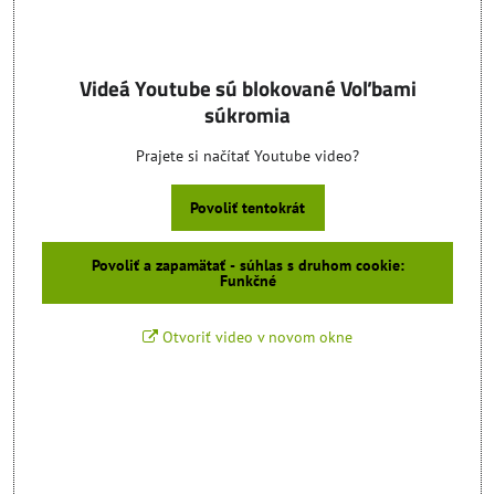
Videá Youtube sú blokované Voľbami
súkromia
Prajete si načítať Youtube video?
Povoliť tentokrát
Povoliť a zapamätať - súhlas s druhom cookie:
Funkčné
Otvoriť video v novom okne