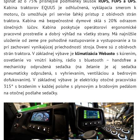
spĺňať až o 75% prísnejšie podmienky skúšok
ROPS, FOPS a OPS.
Kabína traktorov EQUUS je odhlučnená, vyklápacia smerom k
motoru, čo umožňuje pri servise ľahký prístup z obidvoch strán
traktora. Kabína má bezpečnostné dymové sklá s 20% odrazom
slnečných lúčov. Kabína poskytuje operátorovi ergonomické
pracovné prostredie a dobrý výhľad na všetky strany. Má najnižšie
uloženie od zeme pre pohodlné nastupovanie a vystupovanie a to
pri zachovaní vynikajúcej priechodnosti stroja. Dvere sú z obidvoch
strán traktora. V základnej výbave je
klimatizácia Webasto
s kúrením,
osvetlenie vo vnútri kabíny, rádio s bluetooth – handsfree a
mechanicky odpružená sedačka (na želanie je aj sedačka
pneumaticky odpružená, s vyhrievaním, ventiláciou a bedrovým
dofukovaním). V základnej výbave je elektricky otočné pracovisko
315° s brzdením v každej polohe s plynovým a brzdovým pedálom
na otočnej podlahe sedačky.