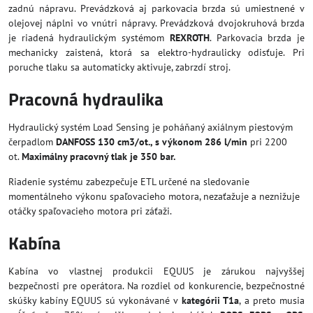
zadnú nápravu. Prevádzková aj parkovacia brzda sú umiestnené v
olejovej náplni vo vnútri nápravy. Prevádzková dvojokruhová brzda
je riadená hydraulickým systémom
REXROTH
. Parkovacia brzda je
mechanicky zaistená, ktorá sa elektro-hydraulicky odisťuje. Pri
poruche tlaku sa automaticky aktivuje, zabrzdí stroj.
Pracovná hydraulika
Hydraulický systém Load Sensing je poháňaný axiálnym piestovým
čerpadlom
DANFOSS 130 cm3/ot., s výkonom 286 l/min
pri 2200
ot.
Maximálny pracovný tlak je 350 bar.
Riadenie systému zabezpečuje ETL určené na sledovanie
momentálneho výkonu spaľovacieho motora, nezaťažuje a neznižuje
otáčky spaľovacieho motora pri záťaži.
Kabína
Kabína vo vlastnej produkcii EQUUS je zárukou najvyššej
bezpečnosti pre operátora. Na rozdiel od konkurencie, bezpečnostné
skúšky kabíny EQUUS sú vykonávané v
kategórii T1a
, a preto musia