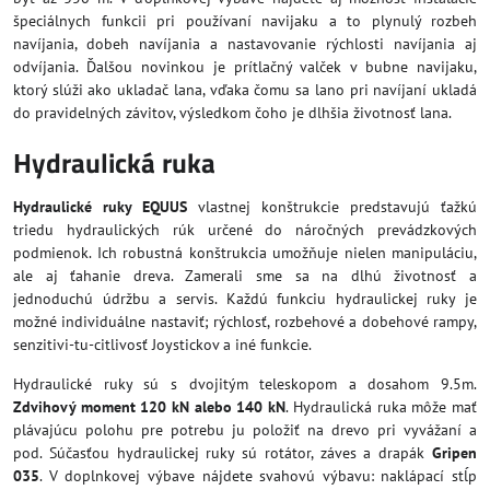
špeciálnych funkcii pri používaní navijaku a to plynulý rozbeh
navíjania, dobeh navíjania a nastavovanie rýchlosti navíjania aj
odvíjania. Ďalšou novinkou je prítlačný valček v bubne navijaku,
ktorý slúži ako ukladač lana, vďaka čomu sa lano pri navíjaní ukladá
do pravidelných závitov, výsledkom čoho je dlhšia životnosť lana.
Hydraulická ruka
Hydraulické ruky EQUUS
vlastnej konštrukcie predstavujú ťažkú
triedu hydraulických rúk určené do náročných prevádzkových
podmienok. Ich robustná konštrukcia umožňuje nielen manipuláciu,
ale aj ťahanie dreva. Zamerali sme sa na dlhú životnosť a
jednoduchú údržbu a servis. Každú funkciu hydraulickej ruky je
možné individuálne nastaviť; rýchlosť, rozbehové a dobehové rampy,
senzitivi-tu-citlivosť Joystickov a iné funkcie.
Hydraulické ruky sú s dvojitým teleskopom a dosahom 9.5m.
Zdvihový moment 120 kN alebo 140 kN
. Hydraulická ruka môže mať
plávajúcu polohu pre potrebu ju položiť na drevo pri vyvážaní a
pod. Súčasťou hydraulickej ruky sú rotátor, záves a drapák
Gripen
035
. V doplnkovej výbave nájdete svahovú výbavu: naklápací stĺp