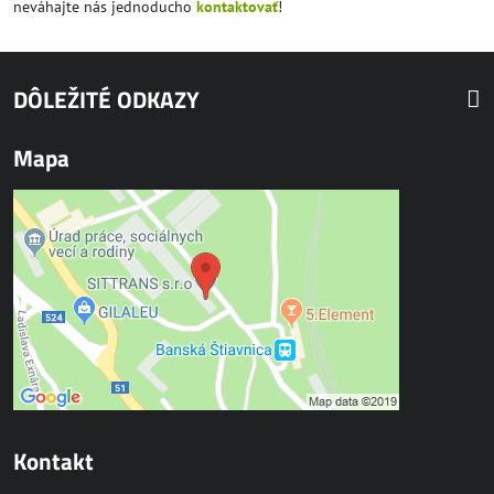
neváhajte nás jednoducho
kontaktovať
!
DÔLEŽITÉ ODKAZY
Mapa
Kontakt