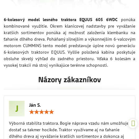
6-kolesový model lesného traktora EQUUS 605 6WDC
ponúka
kombinované využitie. Okrem klanicovej nadstavby pre vyvážanie
kratších sortimentov ponúka aj možnosť založenia klembanku na
ťahanie dlhého dreva. Poháňaný silnejším a výkonnejším 6-valcovým
motorom CUMMINS tento model predstavuje úplne novú generáciu
6-kolesových traktorov EQUUS. Vyššie položená kabína poskytuje
obsluhe skvelý výhľad do zadného priestoru. Vďaka 6 kolesám a
vysokej trakcii má stroj vynikajúce terénne schopnosti.
Názory zákazníkov
Ján S.
J
Hodnotenie:
5
/
Výborná stabilita traktora. Bogie náprava vzadu nám umožňuje
5
dostať sa takmer hocikde. Traktor využívame aj na ťahanie
dlhého dreva aj vyvážanie kratších sortimentov a dokonca aj