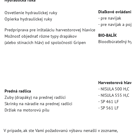
Hydraulická ruka
Diaľkové ovládanie
Osvetlenie hydraulickej ruky
- pre navijak
Opierka hydraulickej ruky
- pre navijak a poja
Predpríprava pre inštaláciu harvestorovej hlavice
BIO-BALÍK
Možnosť objednať rôzne typy drapákov
Bioodbúrateľný hydr
(alebo stínacích hláv) od spoločnosti Gripen
Harvestorová hlavic
- NISULA 500 H,C
Predná radlica
- NISULA 555 H,C
Zuby (drapáky) na prednej radlici
- SP 461 LF
Skrinky na náradie na prednej radlici
- SP 561 LF
Držiak na motorovú pílu
V prípade, ak ste Vami požadovanú výbavu nenašli v zozname,