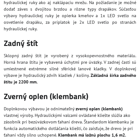
hydraulickej ruky ako aj naklápaciu mrežu. Na požiadanie je možné
dodať záves s dvojitou brzdou a rôzne typy drapákov. Súčasťou
výbavy hydraulickej ruky je opierka kmeňov a 1x LED svetlo na
osvetlenie drapáku, za príplatok je 2x LED svetlo po stranách
hydraulickej ruky.
Zadný štít
Sklopný zadný štít je vyrobený z vysokopevnostného materiálu.
Horná hrana štítu je vybavená úchytmi pre úväzky. V zadnej časti sú
umiestnené extrémne silné sférické lanové kladky. V doplnkovej
výbave je hydraulický zdvih kladiek / košiny.
Základná šírka zadného
štítu je 2200 mm.
Zverný oplen (klembank)
Doplnkovou výbavou je odnímateľný
zverný oplen (klembank)
vlastnej výroby. Hydraulickými valcami ovládané kliešte slúžia ako
zásobník pri bezúväzkovom ťahaní dreva. Štandardom klembanku je
funkcia automatického dotláčania klieští, čo zaisťuje, že drevo je pri
ťahaní vždy silno uchopené.
Klembank má ložnú plochu 1,6 m2.