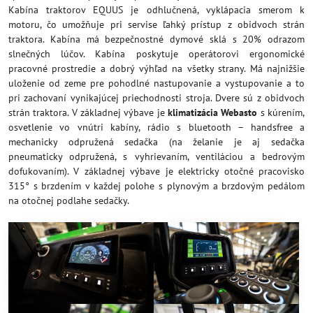
Kabína traktorov EQUUS je odhlučnená, vyklápacia smerom k
motoru, čo umožňuje pri servise ľahký prístup z obidvoch strán
traktora. Kabína má bezpečnostné dymové sklá s 20% odrazom
slnečných lúčov. Kabína poskytuje operátorovi ergonomické
pracovné prostredie a dobrý výhľad na všetky strany. Má najnižšie
uloženie od zeme pre pohodlné nastupovanie a vystupovanie a to
pri zachovaní vynikajúcej priechodnosti stroja. Dvere sú z obidvoch
strán traktora. V základnej výbave je
klimatizácia Webasto
s kúrením,
osvetlenie vo vnútri kabíny, rádio s bluetooth – handsfree a
mechanicky odpružená sedačka (na želanie je aj sedačka
pneumaticky odpružená, s vyhrievaním, ventiláciou a bedrovým
dofukovaním). V základnej výbave je elektricky otočné pracovisko
315° s brzdením v každej polohe s plynovým a brzdovým pedálom
na otočnej podlahe sedačky.