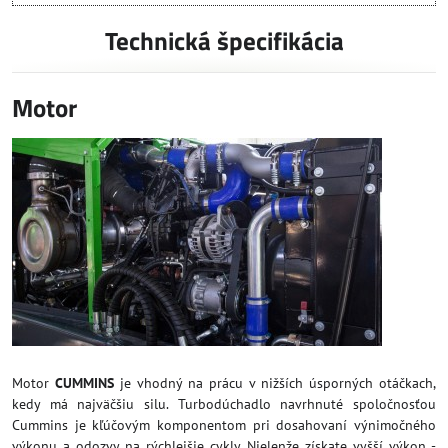
Technická špecifikácia
Motor
Motor
CUMMINS
je vhodný na prácu v nižších úsporných otáčkach,
kedy má najväčšiu silu. Turbodúchadlo navrhnuté spoločnosťou
Cummins je kľúčovým komponentom pri dosahovaní výnimočného
výkonu a odozvy na rýchlejšie cykly. Nielenže získate vyšší výkon -