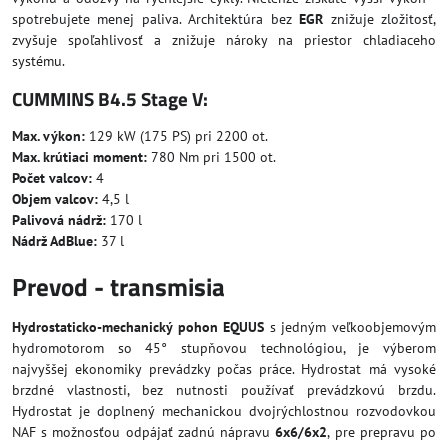
spotrebujete menej paliva. Architektúra bez
EGR
znižuje zložitosť,
zvyšuje spoľahlivosť a znižuje nároky na priestor chladiaceho
systému.
CUMMINS B4.5 Stage V:
Max. výkon:
129 kW (175 PS) pri 2200 ot.
Max. krútiaci moment:
780 Nm pri 1500 ot.
Počet valcov:
4
Objem valcov:
4,5 l
Palivová nádrž:
170 l
Nádrž AdBlue:
37 l
Prevod - transmisia
Hydrostaticko-mechanický pohon EQUUS
s jedným veľkoobjemovým
hydromotorom so 45° stupňovou technológiou, je výberom
najvyššej ekonomiky prevádzky počas práce. Hydrostat má vysoké
brzdné vlastnosti, bez nutnosti používať prevádzkovú brzdu.
Hydrostat je doplnený mechanickou dvojrýchlostnou rozvodovkou
NAF s možnosťou odpájať zadnú nápravu
6x6/6x2
, pre prepravu po