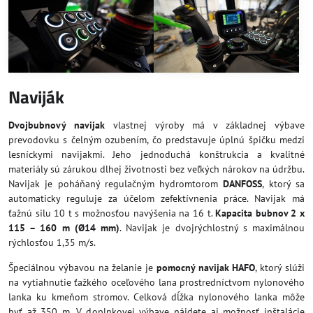
Naviják
Dvojbubnový navijak
vlastnej výroby má v základnej výbave
prevodovku s čelným ozubením, čo predstavuje úplnú špičku medzi
lesníckymi navijakmi. Jeho jednoduchá konštrukcia a kvalitné
materiály sú zárukou dlhej životnosti bez veľkých nárokov na údržbu.
Navijak je poháňaný regulačným hydromtorom
DANFOSS
, ktorý sa
automaticky reguluje za účelom zefektívnenia práce. Navijak má
ťažnú silu 10 t s možnosťou navýšenia na 16 t.
Kapacita bubnov 2 x
115 – 160 m (Ø14 mm)
. Navijak je dvojrýchlostný s maximálnou
rýchlosťou 1,35 m/s.
Špeciálnou výbavou na želanie je
pomocný navijak HAFO
, ktorý slúži
na vytiahnutie ťažkého oceľového lana prostredníctvom nylonového
lanka ku kmeňom stromov. Celková dĺžka nylonového lanka môže
byť až 350 m. V doplnkovej výbave nájdete aj možnosť inštalácie