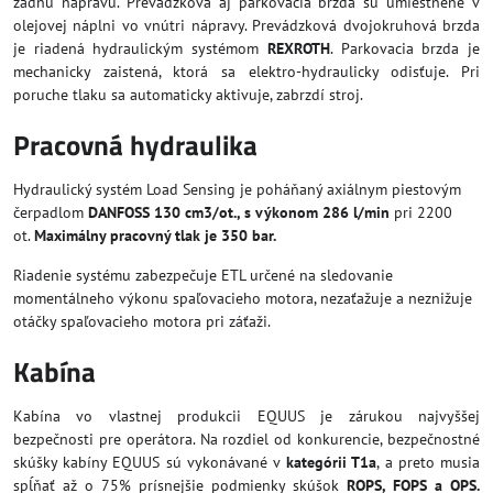
zadnú nápravu. Prevádzková aj parkovacia brzda sú umiestnené v
olejovej náplni vo vnútri nápravy. Prevádzková dvojokruhová brzda
je riadená hydraulickým systémom
REXROTH
. Parkovacia brzda je
mechanicky zaistená, ktorá sa elektro-hydraulicky odisťuje. Pri
poruche tlaku sa automaticky aktivuje, zabrzdí stroj.
Pracovná hydraulika
Hydraulický systém Load Sensing je poháňaný axiálnym piestovým
čerpadlom
DANFOSS 130 cm3/ot., s výkonom 286 l/min
pri 2200
ot.
Maximálny pracovný tlak je 350 bar.
Riadenie systému zabezpečuje ETL určené na sledovanie
momentálneho výkonu spaľovacieho motora, nezaťažuje a neznižuje
otáčky spaľovacieho motora pri záťaži.
Kabína
Kabína vo vlastnej produkcii EQUUS je zárukou najvyššej
bezpečnosti pre operátora. Na rozdiel od konkurencie, bezpečnostné
skúšky kabíny EQUUS sú vykonávané v
kategórii T1a
, a preto musia
spĺňať až o 75% prísnejšie podmienky skúšok
ROPS, FOPS a OPS.