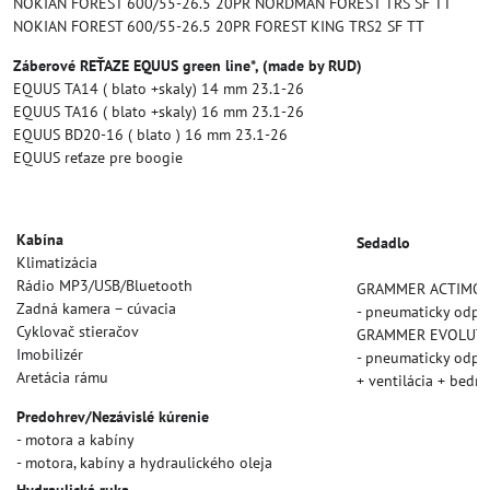
NOKIAN FOREST 600/55-26.5 20PR NORDMAN FOREST TRS SF TT
NOKIAN FOREST 600/55-26.5 20PR FOREST KING TRS2 SF TT
Záberové REŤAZE EQUUS green line*, (made by RUD)
EQUUS TA14 ( blato +skaly) 14 mm 23.1-26
EQUUS TA16 ( blato +skaly) 16 mm 23.1-26
EQUUS BD20-16 ( blato ) 16 mm 23.1-26
EQUUS reťaze pre boogie
Kabína
Sedadlo
Klimatizácia
Rádio MP3/USB/Bluetooth
GRAMMER ACTIMO 
Zadná kamera – cúvacia
- pneumaticky odpru
Cyklovač stieračov
GRAMMER EVOLUT
Imobilizér
- pneumaticky odpru
Aretácia rámu
+ ventilácia + bedr
Predohrev/Nezávislé kúrenie
- motora a kabíny
- motora, kabíny a hydraulického oleja