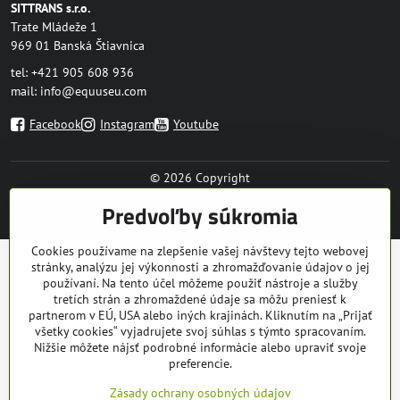
SITTRANS s.r.o.
Trate Mládeže 1
969 01 Banská Štiavnica
tel: +421 905 608 936
mail:
info@equuseu.com
Facebook
Instagram
Youtube
©
2026
Copyright
Predvoľby súkromia
Zásady ochrany osobných údajov
Predvoľby súkromia
Vytvorené pomocou:
BiznisWeb.sk
Cookies používame na zlepšenie vašej návštevy tejto webovej
stránky, analýzu jej výkonnosti a zhromažďovanie údajov o jej
používaní. Na tento účel môžeme použiť nástroje a služby
tretích strán a zhromaždené údaje sa môžu preniesť k
partnerom v EÚ, USA alebo iných krajinách. Kliknutím na „Prijať
všetky cookies“ vyjadrujete svoj súhlas s týmto spracovaním.
Nižšie môžete nájsť podrobné informácie alebo upraviť svoje
preferencie.
Zásady ochrany osobných údajov