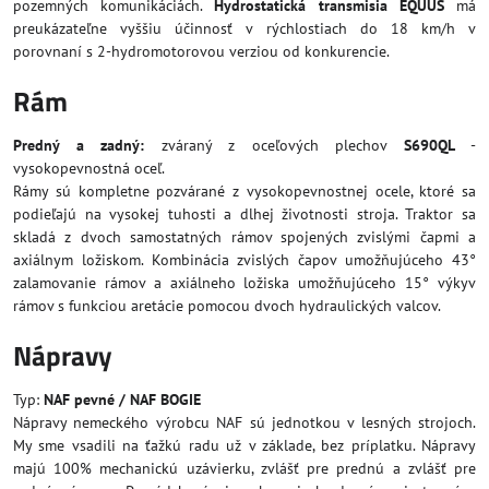
pozemných komunikáciách.
Hydrostatická transmisia EQUUS
má
preukázateľne vyššiu účinnosť v rýchlostiach do 18 km/h v
porovnaní s 2-hydromotorovou verziou od konkurencie.
Rám
Predný a zadný:
zváraný z oceľových plechov
S690QL
-
vysokopevnostná oceľ.
Rámy sú kompletne pozvárané z vysokopevnostnej ocele, ktoré sa
podieľajú na vysokej tuhosti a dlhej životnosti stroja. Traktor sa
skladá z dvoch samostatných rámov spojených zvislými čapmi a
axiálnym ložiskom. Kombinácia zvislých čapov umožňujúceho 43°
zalamovanie rámov a axiálneho ložiska umožňujúceho 15° výkyv
rámov s funkciou aretácie pomocou dvoch hydraulických valcov.
Nápravy
Typ:
NAF pevné / NAF BOGIE
Nápravy nemeckého výrobcu NAF sú jednotkou v lesných strojoch.
My sme vsadili na ťažkú radu už v základe, bez príplatku. Nápravy
majú 100% mechanickú uzávierku, zvlášť pre prednú a zvlášť pre