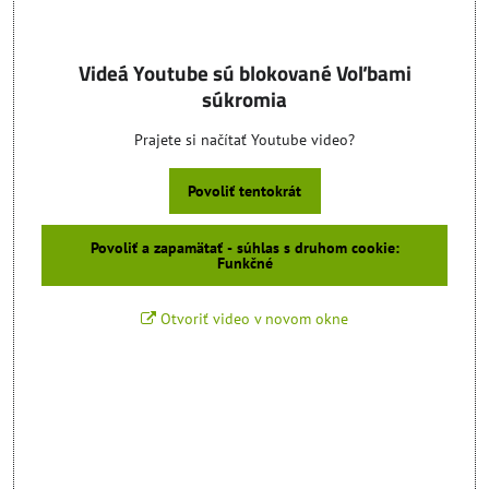
Videá Youtube sú blokované Voľbami
súkromia
Prajete si načítať Youtube video?
Povoliť tentokrát
Povoliť a zapamätať - súhlas s druhom cookie:
Funkčné
Otvoriť video v novom okne