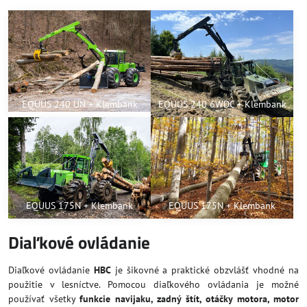
EQUUS 240 UN + Klembank
EQUUS 240 6WDC + Klembank
EQUUS 175N + Klembank
EQUUS 175N + Klembank
Diaľkové ovládanie
Diaľkové ovládanie
HBC
je šikovné a praktické obzvlášť vhodné na
použitie v lesníctve. Pomocou diaľkového ovládania je možné
používať všetky
funkcie navijaku, zadný štít, otáčky motora, motor