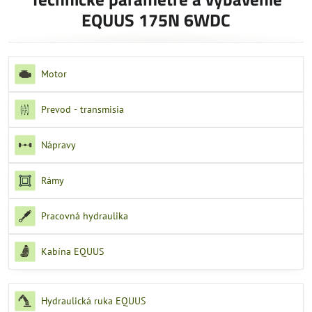
EQUUS 175N 6WDC
Motor
Prevod - transmisia
Nápravy
Rámy
Pracovná hydraulika
Kabína EQUUS
Hydraulická ruka EQUUS