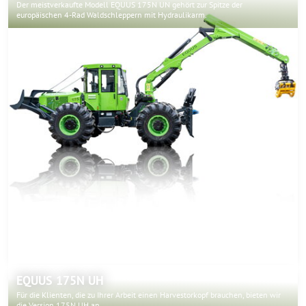
Der meistverkaufte Modell EQUUS 175N UN gehört zur Spitze der
europäischen 4-Rad Waldschleppern mit Hydraulikarm.
EQUUS 175N UH
Für die Klienten, die zu Ihrer Arbeit einen Harvestorkopf brauchen, bieten wir
die Version 175N UH an.