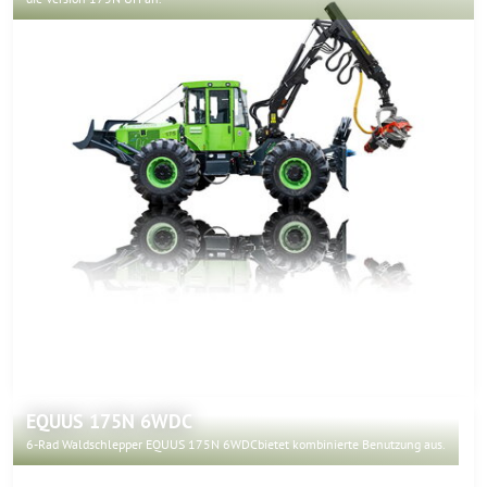
EQUUS 175N 6WDC
6-Rad Waldschlepper EQUUS 175N 6WDCbietet kombinierte Benutzung aus.