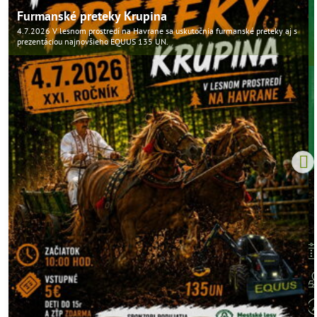
Furmanské preteky Krupina
4.7.2026 V lesnom prostredí na Havrane sa uskutočnia furmanské preteky aj s
prezentáciou najnovšieho EQUUS 135 UN.