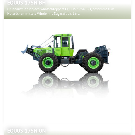
EQUUS 175N BH
Grundausführung des Waldschleppers EQUUS 175N BH, bestimmt zum
Holzrücken mittels Winde mit Zugkraft bis 16 t.
EQUUS 175N UN