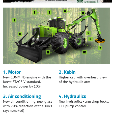
1. Motor
2. Kabin
New CUMMINS engine with the
Higher cab with overhead view
latest STAGE V standard.
of the hydraulic arm
Increased power by 10%
3. Air conditioning
4. Hydraulics
New air conditioning, new glass
New hydraulics - arm drop locks,
with 20% reflection of the sun's
ETL pump control
rays (smoked)