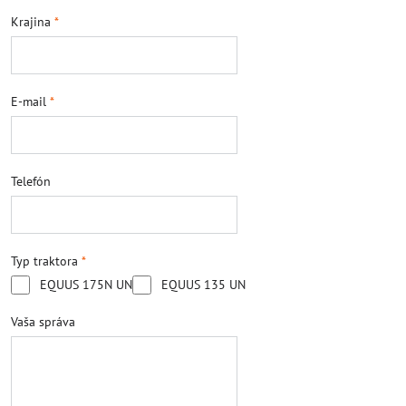
Krajina
*
E-mail
*
Telefón
Typ traktora
*
EQUUS 175N UN
EQUUS 135 UN
Vaša správa