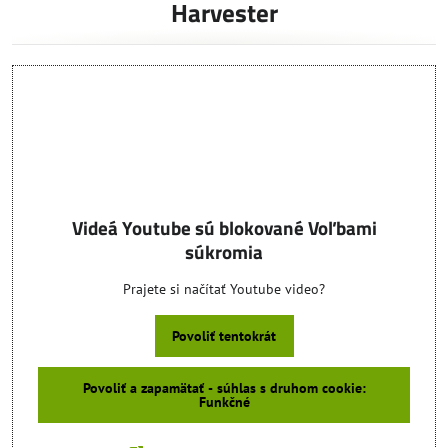
Harvester
Videá Youtube sú blokované Voľbami
súkromia
Prajete si načítať Youtube video?
Povoliť tentokrát
Povoliť a zapamätať - súhlas s druhom cookie:
Funkčné