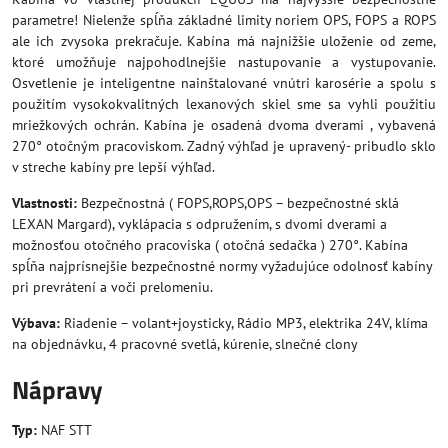
parametre! Nielenže spĺňa základné limity noriem OPS, FOPS a ROPS
ale ich zvysoka prekračuje. Kabína má najnižšie uloženie od zeme,
ktoré umožňuje najpohodlnejšie nastupovanie a vystupovanie.
Osvetlenie je inteligentne nainštalované vnútri karosérie a spolu s
použitím vysokokvalitných lexanových skiel sme sa vyhli použitiu
mriežkových ochrán. Kabína je osadená dvoma dverami , vybavená
270° otočným pracoviskom. Zadný výhľad je upravený- pribudlo sklo
v streche kabíny pre lepší výhľad.
Vlastnosti:
Bezpečnostná ( FOPS,ROPS,OPS – bezpečnostné sklá
LEXAN Margard), vyklápacia s odpružením, s dvomi dverami a
možnosťou otočného pracoviska ( otočná sedačka ) 270°. Kabína
spĺňa najprísnejšie bezpečnostné normy vyžadujúce odolnosť kabíny
pri prevrátení a voči prelomeniu.
Výbava:
Riadenie – volant+joysticky, Rádio MP3, elektrika 24V, klíma
na objednávku, 4 pracovné svetlá, kúrenie, slnečné clony
Nápravy
Typ:
NAF STT