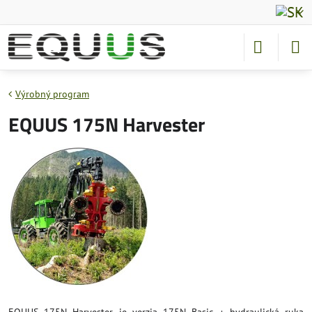
Výrobný program
EQUUS 175N Harvester