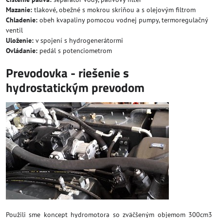
Mazanie:
tlakové, obežné s mokrou skriňou a s olejovým filtrom
Chladenie:
obeh kvapaliny pomocou vodnej pumpy, termoregulačný
ventil
Uloženie:
v spojení s hydrogenerátormi
Ovládanie:
pedál s potenciometrom
Prevodovka - riešenie s
hydrostatickým prevodom
Použili sme koncept hydromotora so zväčšeným objemom 300cm3