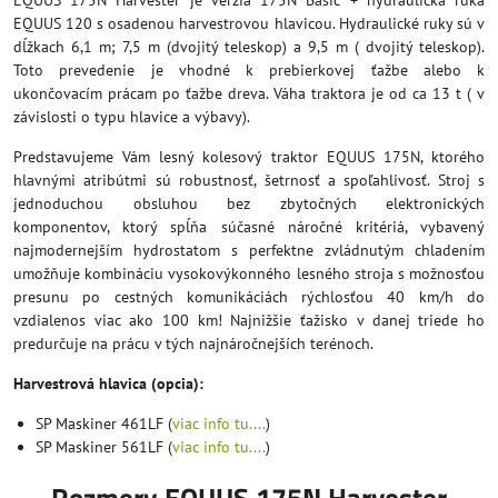
EQUUS 175N Harvester je verzia 175N Basic + hydraulická ruka
EQUUS 120 s osadenou harvestrovou hlavicou. Hydraulické ruky sú v
dĺžkach 6,1 m; 7,5 m (dvojitý teleskop) a 9,5 m ( dvojitý teleskop).
Toto prevedenie je vhodné k prebierkovej ťažbe alebo k
ukončovacím prácam po ťažbe dreva. Váha traktora je od ca 13 t ( v
závislosti o typu hlavice a výbavy).
Predstavujeme Vám lesný kolesový traktor EQUUS 175N, ktorého
hlavnými atribútmi sú robustnosť, šetrnosť a spoľahlivosť. Stroj s
jednoduchou obsluhou bez zbytočných elektronických
komponentov, ktorý spĺňa súčasné náročné kritériá, vybavený
najmodernejším hydrostatom s perfektne zvládnutým chladením
umožňuje kombináciu vysokovýkonného lesného stroja s možnosťou
presunu po cestných komunikáciách rýchlosťou 40 km/h do
vzdialenos viac ako 100 km! Najnižšie ťažisko v danej triede ho
predurčuje na prácu v tých najnáročnejších terénoch.
Harvestrová hlavica (opcia):
SP Maskiner 461LF (
viac info tu....
)
SP Maskiner 561LF (
viac info tu....
)