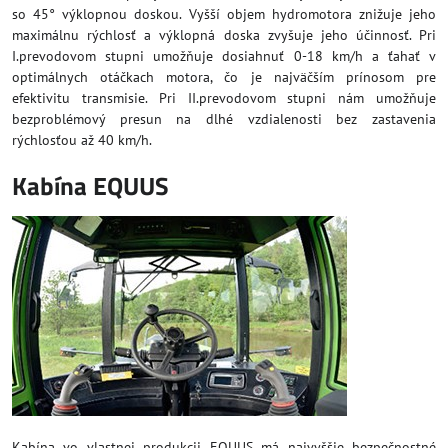
so 45° výklopnou doskou. Vyšší objem hydromotora znižuje jeho
maximálnu rýchlosť a výklopná doska zvyšuje jeho účinnosť. Pri
I.prevodovom stupni umožňuje dosiahnuť 0-18 km/h a ťahať v
optimálnych otáčkach motora, čo je najväčším prínosom pre
efektivitu transmisie. Pri II.prevodovom stupni nám umožňuje
bezproblémový presun na dlhé vzdialenosti bez zastavenia
rýchlosťou až 40 km/h.
Kabína EQUUS
Kabína vo vlastnej produkcii EQUUS má najvyššie bezpečnostné