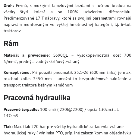
Druh:
Pevná, s mokrými lamelovými brzdami s ručnou brzdou na
všetky štyri kolesá a so 100% uzávierkou diferenciálu.
Predimenzované 17 T nápravy, ktoré sa svojimi parametrami rovnajú
nápravám montovaným vo vyššej hmotnostnej kategórii, t.j. 6-kol.
traktorov.
Rám
Materiál a prevedenie:
S690QL – vysokopevnostná oceľ 700
N/mm2, predný a zadný: skriňový zváraný
Koncept rámu:
Pri použití pneumatík 23.1-26 (600mm šírka) je max.
rozchod kolies 2450 mm – umožní to bezproblémové naloženie a
transport traktora bežným kamiónom
Pracovná hydraulika
Pracovné čerpadlo:
100 cm3 ( 220l@2200) / opcia 130cm3 al.
147cm3
Tlak:
Max. tlak 220 bar pre všetky hydraulické zariadenia vrátane
hydraulickej ruky ( výnimka PTO, príp. iné zákazníkom na objednávku