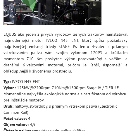
EQUUS ako jeden z prvých výrobcov lesných traktorov nainštaloval
najmodernejší motor IVECO N45 ENT, ktorý spĺňa požiadavky
najprísnejšej emisnej triedy STAGE IV. Tento 4-valec s priamym
vstrekovaním paliva vám svojím výkonom 170PS a krútiacim
momentom 710 Nm poskytne výkon porovnateľný s väčšími a
drahšími 6-valcovými motormi, pričom je ľahší, úspornejší a
ohľaduplnejší k životnému prostrediu.
Typ:
IVECO N45 ENT
Výkon:
125kW@2200rpm-710Nm@1500rpm Stage IV / TIER 4F.
Momentálne najvyššia ekologická norma a s certifikátom od výrobcu
pre inštalácie motorov.
Druh:
naftový, štvordobý, s priamym vstrekom paliva (Electronic
Common Rail)
Počet valcov:
4
Objem valcov:
4,5L
Čistenie paliva:
separátor vody, palivový filter