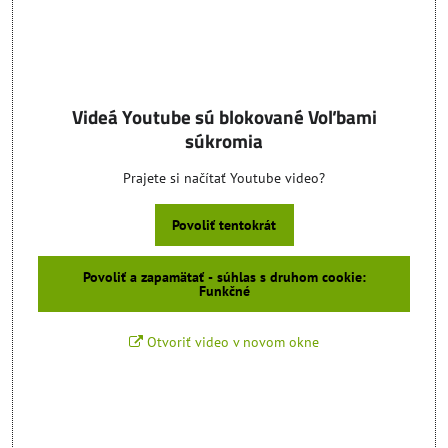
Videá Youtube sú blokované Voľbami
súkromia
Prajete si načítať Youtube video?
Povoliť tentokrát
Povoliť a zapamätať - súhlas s druhom cookie:
Funkčné
Otvoriť video v novom okne