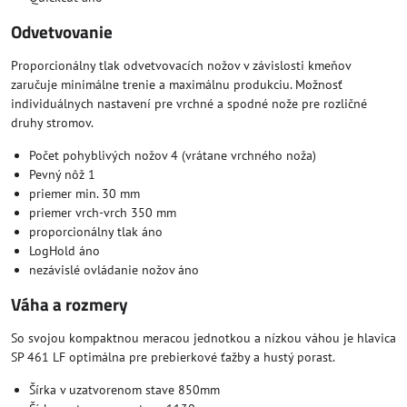
Odvetvovanie
Proporcionálny tlak odvetvovacích nožov v závislosti kmeňov
zaručuje minimálne trenie a maximálnu produkciu. Možnosť
individuálnych nastavení pre vrchné a spodné nože pre rozličné
druhy stromov.
Počet pohyblivých nožov 4 (vrátane vrchného noža)
Pevný nôž 1
priemer min. 30 mm
priemer vrch-vrch 350 mm
proporcionálny tlak áno
LogHold áno
nezávislé ovládanie nožov áno
Váha a rozmery
So svojou kompaktnou meracou jednotkou a nízkou váhou je hlavica
SP 461 LF optimálna pre prebierkové ťažby a hustý porast.
Šírka v uzatvorenom stave 850mm