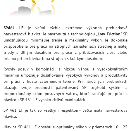
SP461 LF
je veľmi rýchla, extrémne výkonná prebierková
harvesterová hlavica. Je navrhnutá s technológiou „
Low Friction
" SP
umožňujúcou minimálne trenie a maximálny výkon. Je dokonale
prispôsobená pre prácu na strojných zariadeniach strednej a malej
triedy s dlhým dosahom pre prácu z približovacích ciest alebo
priamo pri prebierkach na strojoch s krátkym dosahom.
Rýchly posuv v kombinácii s nízkou váhou a vysokokvalitným
meraním umožňuje dosahovanie vysokých výkonov a produktivity
pri práci v husto zalesnenom teréne. Pri náročných prebierkach
ukazuje svoje prednosti patentovaný SP LogHold systém a
proporcionálny sklon posuvných valcov, ktoré zaisťujú pri práci s
hlavicou SP 461 LF vysoko citlivú manipuláciu.
SP 461 LF je tak so všetkým rešpektom- veľká malá harvesterová
hlavica.
Hlavica SP 461 LF dosahuje optimálny výkon v priemeroch 10 - 25