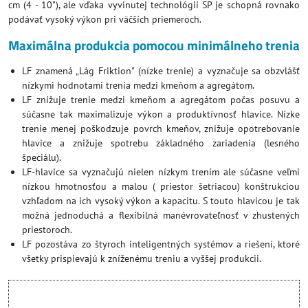
cm (4 - 10"), ale vďaka vyvinutej technológii SP je schopná rovnako
podávať vysoký výkon pri väčších priemeroch.
Maximálna produkcia pomocou minimálneho trenia
LF znamená „Lág Friktion" (nízke trenie) a vyznačuje sa obzvlášť
nízkymi hodnotami trenia medzi kmeňom a agregátom.
LF znižuje trenie medzi kmeňom a agregátom počas posuvu a
súčasne tak maximalizuje výkon a produktívnosť hlavice. Nízke
trenie menej poškodzuje povrch kmeňov, znižuje opotrebovanie
hlavice a znižuje spotrebu základného zariadenia (lesného
špeciálu).
LF-hlavice sa vyznačujú nielen nízkym trením ale súčasne veľmi
nízkou hmotnosťou a malou ( priestor šetriacou) konštrukciou
vzhľadom na ich vysoký výkon a kapacitu. S touto hlavicou je tak
možná jednoduchá a flexibilná manévrovateľnosť v zhustených
priestoroch.
LF pozostáva zo štyroch inteligentných systémov a riešení, ktoré
všetky prispievajú k zníženému treniu a vyššej produkcii.