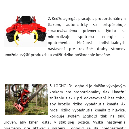
2. Keďže agregát pracuje s proporcionálnym
tlakom, automaticky sa prispôsobuje
spracovávanému priemeru. Týmto sa
minimalizuje spotreba energie a
opotrebenie. Možnosť individuálnych
nastavení pre rozličné druhy stromov
umožnia zvýšiť produkciu a znížiť riziko poškodenie kmeňov.
3. LOGHOLD: Loghold je ďalším vývojovým
krokom pre proporcionálny tlak. Umožní
zníženie tlaku pri odvetvovaní bez toho,
aby hrozilo riziko vypadnutia kmeňa. Ak
hrozí riziko vypadnutia kmeňa z hlavice,
koriguje systém Loghold tlak na takú
úroveň, aby kmeň ostal v stabilnej pozícii. Výška nastavenia
priemerov pre aktiváciu systému Loghold sa dá prednastaviťv