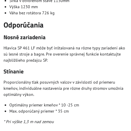
Šírka v otvorenom stave 1130mm
Výška 1230 mm
Váha bez rotátora 726 kg
Odporúčania
Nosné zariadenia
Hlavica SP 461 LF môže byť inštalovaná na rôzne typy zariadení ako
sú lesné stroje a bagre. Pre overenie správnej funkcie kontaktujte
najbližšieho predajcu SP.
Stínanie
Proporcionálny tlak posuvných valcov v závislosti od priemeru
kmeňov, individuálne nastavenia pre rôzne druhy stromov umožnia
optimálny výkon.
Optimálny priemer kmeňov * 10 -25 cm
Max. odporúčaný priemer * 35 cm
* Pri výške 1,3 m nad zemou