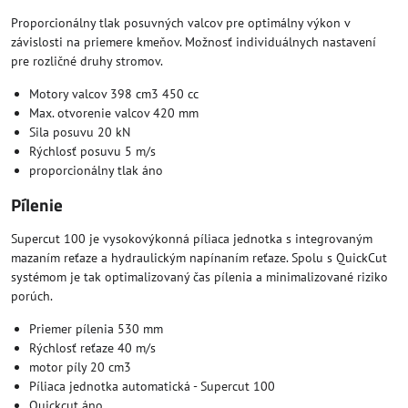
Proporcionálny tlak posuvných valcov pre optimálny výkon v
závislosti na priemere kmeňov. Možnosť individuálnych nastavení
pre rozličné druhy stromov.
Motory valcov 398 cm3 450 cc
Max. otvorenie valcov 420 mm
Sila posuvu 20 kN
Rýchlosť posuvu 5 m/s
proporcionálny tlak áno
Pílenie
Supercut 100 je vysokovýkonná píliaca jednotka s integrovaným
mazaním reťaze a hydraulickým napínaním reťaze. Spolu s QuickCut
systémom je tak optimalizovaný čas pílenia a minimalizované riziko
porúch.
Priemer pílenia 530 mm
Rýchlosť reťaze 40 m/s
motor píly 20 cm3
Píliaca jednotka automatická - Supercut 100
Quickcut áno