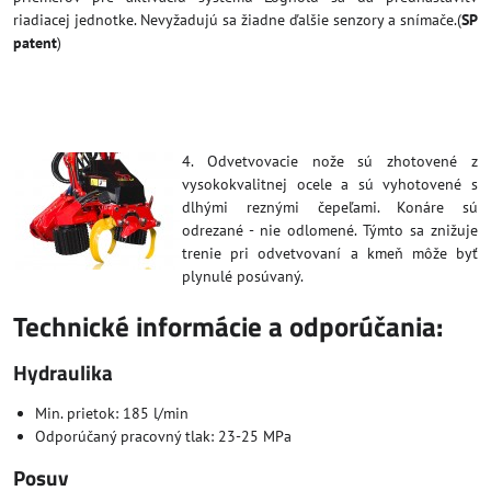
riadiacej jednotke. Nevyžadujú sa žiadne ďalšie senzory a snímače.(
SP
patent
)
4. Odvetvovacie nože sú zhotovené z
vysokokvalitnej ocele a sú vyhotovené s
dlhými reznými čepeľami. Konáre sú
odrezané - nie odlomené. Týmto sa znižuje
trenie pri odvetvovaní a kmeň môže byť
plynulé posúvaný.
Technické informácie a odporúčania:
Hydraulika
Min. prietok: 185 l/min
Odporúčaný pracovný tlak: 23-25 MPa
Posuv