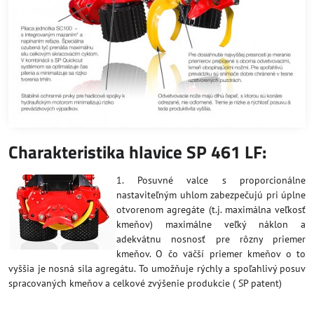
Charakteristika hlavice SP 461 LF:
1. Posuvné valce s proporcionálne
nastaviteľným uhlom zabezpečujú pri úplne
otvorenom agregáte (t.j. maximálna veľkosť
kmeňov) maximálne veľký náklon a
adekvátnu nosnosť pre rôzny priemer
kmeňov. O čo väčší priemer kmeňov o to
vyššia je nosná sila agregátu. To umožňuje rýchly a spoľahlivý posuv
spracovaných kmeňov a celkové zvýšenie produkcie ( SP patent)