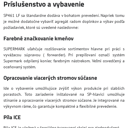
Príslušenstvo a vybavenie
SP461 LF sa štandardne dodáva v bohatom prevedení. Napriek tomu
je možné dodatočne vybaviť agregát radom doplnkov a výbav podľa
požiadaviek, ktoré sú uvedené nasledovne:
Farebné značkovanie kmeňov
SUPERMARK uľahčuje rozlišovanie sortimentov hlavne pri práci s
vyvážacou súpravou ( forwarder). Pri prepiľovaní označí systém
Supermark odpílený koniec farebným nástrekom. Veľmi osvedčený a
oceňovaný systém.
Opracovanie viacerých stromov súčasne
Ide o vybavenie umožňujúce zvýšiť výkon produkcie pri slabších
porastoch. Toto zariadenie inštalované na SP-hlavici umožňuje
stínanie a opracovanie viacerých stromov súčasne. Je integrované na
výkyvnom ráme, čo garantuje kompaktné a flexibilné prevedenie.
Píla ICE
Píla ICE je uložená v špeciálne tvarovanej skrini pre zjednodušené