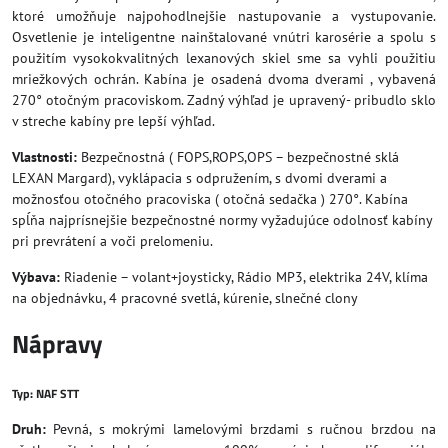
ktoré umožňuje najpohodlnejšie nastupovanie a vystupovanie.
Osvetlenie je inteligentne nainštalované vnútri karosérie a spolu s
použitím vysokokvalitných lexanových skiel sme sa vyhli použitiu
mriežkových ochrán. Kabína je osadená dvoma dverami , vybavená
270° otočným pracoviskom. Zadný výhľad je upravený- pribudlo sklo
v streche kabíny pre lepší výhľad.
Vlastnosti:
Bezpečnostná ( FOPS,ROPS,OPS – bezpečnostné sklá
LEXAN Margard), vyklápacia s odpružením, s dvomi dverami a
možnosťou otočného pracoviska ( otočná sedačka ) 270°. Kabína
spĺňa najprísnejšie bezpečnostné normy vyžadujúce odolnosť kabíny
pri prevrátení a voči prelomeniu.
Výbava:
Riadenie – volant+joysticky, Rádio MP3, elektrika 24V, klíma
na objednávku, 4 pracovné svetlá, kúrenie, slnečné clony
Nápravy
Typ:
NAF STT
Druh:
Pevná, s mokrými lamelovými brzdami s ručnou brzdou na