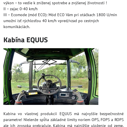
výkon – to vedie k zníženej spotrebe a zvýšenej životnosti !
II – zajac 0-40 km/h
III – Ecomode (mód ECO): Mód ECO Vám pri otáčkach 1800 U/min
umožní ísť rýchlosťou 40 km/h vpred/vzad po cestných
komunikáciách.
Kabína EQUUS
Kabína vo vlastnej produkcii EQUUS má najvyššie bezpečnostné
parametre! Nielenže spĺňa základné limity noriem OPS, FOPS a ROPS
ale ich zvysoka prekračuje. Kabína má najnižšie uloženie od zeme,