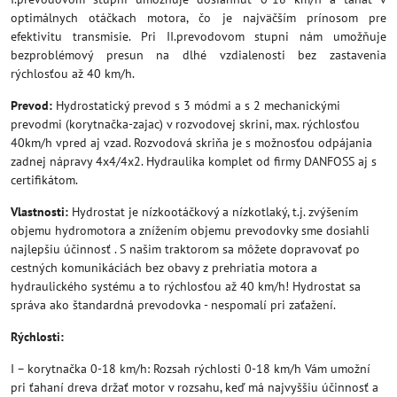
optimálnych otáčkach motora, čo je najväčším prínosom pre
efektivitu transmisie. Pri II.prevodovom stupni nám umožňuje
bezproblémový presun na dlhé vzdialenosti bez zastavenia
rýchlosťou až 40 km/h.
Prevod:
Hydrostatický prevod s 3 módmi a s 2 mechanickými
prevodmi (korytnačka-zajac) v rozvodovej skrini, max. rýchlosťou
40km/h vpred aj vzad. Rozvodová skriňa je s možnosťou odpájania
zadnej nápravy 4x4/4x2. Hydraulika komplet od firmy DANFOSS aj s
certifikátom.
Vlastnosti:
Hydrostat je nízkootáčkový a nízkotlaký, t.j. zvýšením
objemu hydromotora a znížením objemu prevodovky sme dosiahli
najlepšiu účinnosť . S našim traktorom sa môžete dopravovať po
cestných komunikáciách bez obavy z prehriatia motora a
hydraulického systému a to rýchlosťou až 40 km/h! Hydrostat sa
správa ako štandardná prevodovka - nespomalí pri zaťažení.
Rýchlosti:
I – korytnačka 0-18 km/h: Rozsah rýchlosti 0-18 km/h Vám umožní
pri ťahaní dreva držať motor v rozsahu, keď má najvyššiu účinnosť a