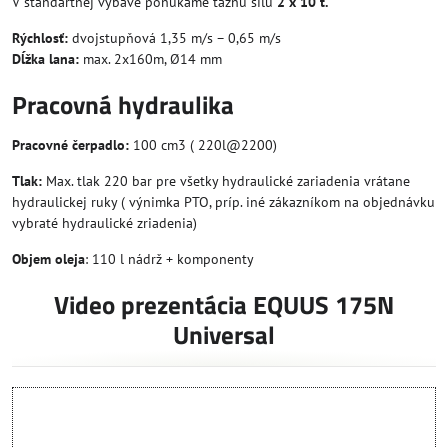
V štandartnej výbave ponúkame ťažnú silu
2 x 10 t.
Rýchlosť:
dvojstupňová 1,35 m/s – 0,65 m/s
Dĺžka lana:
max. 2x160m, Ø14 mm
Pracovná hydraulika
Pracovné čerpadlo:
100 cm3 ( 220l@2200)
Tlak:
Max. tlak 220 bar pre všetky hydraulické zariadenia vrátane
hydraulickej ruky ( výnimka PTO, príp. iné zákazníkom na objednávku
vybraté hydraulické zriadenia)
Objem oleja
: 110 l nádrž + komponenty
Video prezentácia EQUUS 175N
Universal