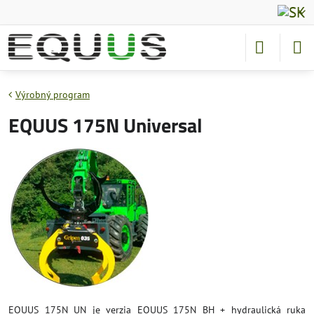
Výrobný program
EQUUS 175N Universal
EQUUS 175N UN je verzia EQUUS 175N BH + hydraulická ruka