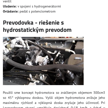
ventil
Uloženie:
v spojení s hydrogenerátormi
Ovládanie:
pedál s potenciometrom
Prevodovka - riešenie s
hydrostatickým prevodom
Použili sme koncept hydromotora so zväčšeným objemom 300cm3
so 45° výklopnou doskou. Vyšší objem hydromotora znižuje jeho
maximálnu rýchlosť a výklopná doska zvyšuje jeho účinnosť. Pri
I.prevodovom stupni umožňuje dosiahnuť 0-18 km/h a ťahať v