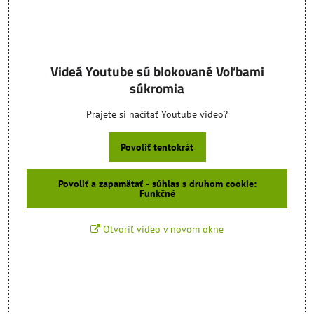
Videá Youtube sú blokované Voľbami
súkromia
Prajete si načítať Youtube video?
Povoliť tentokrát
Povoliť a zapamätať - súhlas s druhom cookie:
Funkčné
Otvoriť video v novom okne