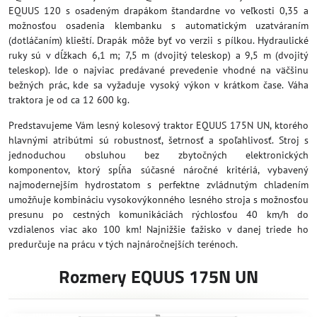
EQUUS 120 s osadeným drapákom štandardne vo veľkosti 0,35 a
možnosťou osadenia klembanku s automatickým uzatváraním
(dotláčaním) klieští. Drapák môže byť vo verzii s pílkou. Hydraulické
ruky sú v dĺžkach 6,1 m; 7,5 m (dvojitý teleskop) a 9,5 m (dvojitý
teleskop). Ide o najviac predávané prevedenie vhodné na väčšinu
bežných prác, kde sa vyžaduje vysoký výkon v krátkom čase. Váha
traktora je od ca 12 600 kg.
Predstavujeme Vám lesný kolesový traktor EQUUS 175N UN, ktorého
hlavnými atribútmi sú robustnosť, šetrnosť a spoľahlivosť. Stroj s
jednoduchou obsluhou bez zbytočných elektronických
komponentov, ktorý spĺňa súčasné náročné kritériá, vybavený
najmodernejším hydrostatom s perfektne zvládnutým chladením
umožňuje kombináciu vysokovýkonného lesného stroja s možnosťou
presunu po cestných komunikáciách rýchlosťou 40 km/h do
vzdialenos viac ako 100 km! Najnižšie ťažisko v danej triede ho
predurčuje na prácu v tých najnáročnejších terénoch.
Rozmery EQUUS 175N UN