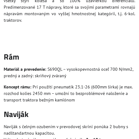
všetky štyri kolesá a so 100% uzávierkou diferenciálu.
Predimenzované 17 T nápravy, ktoré sa svojimi parametrami rovnajú
nápravám montovaným vo vyššej hmotnostnej kategórii, t.j. 6-kol.
traktorov.
Rám
Materiál a prevedenie:
S690QL – vysokopevnostná oceľ 700 N/mm2,
predný a zadný: skriňový zváraný
Koncept rámu:
Pri použití pneumatík 23.1-26 (600mm šírka) je max.
rozchod kolies 2450 mm – umožní to bezproblémové naloženie a
transport traktora bežným kamiónom
Naviják
Naviják s čelným ozubením v prevodovej skrini ponúka 2 bubny s
nadštandartnou kapacitou.