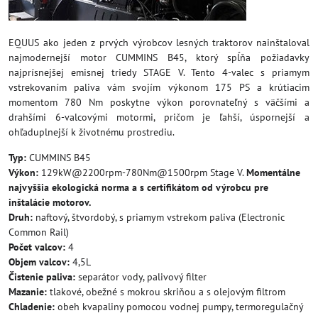
EQUUS ako jeden z prvých výrobcov lesných traktorov nainštaloval
najmodernejší motor CUMMINS B45, ktorý spĺňa požiadavky
najprísnejšej emisnej triedy STAGE V. Tento 4-valec s priamym
vstrekovaním paliva vám svojím výkonom 175 PS a krútiacim
momentom 780 Nm poskytne výkon porovnateľný s väčšími a
drahšími 6-valcovými motormi, pričom je ľahší, úspornejší a
ohľaduplnejší k životnému prostrediu.
Typ:
CUMMINS B45
Výkon:
129kW@2200rpm-780Nm@1500rpm Stage V.
Momentálne
najvyššia ekologická norma a s certifikátom od výrobcu pre
inštalácie motorov.
Druh:
naftový, štvordobý, s priamym vstrekom paliva (Electronic
Common Rail)
Počet valcov:
4
Objem valcov:
4,5L
Čistenie paliva:
separátor vody, palivový filter
Mazanie:
tlakové, obežné s mokrou skriňou a s olejovým filtrom
Chladenie:
obeh kvapaliny pomocou vodnej pumpy, termoregulačný