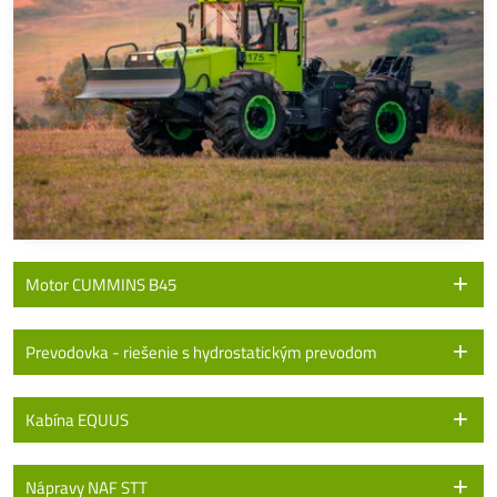
Motor CUMMINS B45
Prevodovka - riešenie s hydrostatickým prevodom
Kabína EQUUS
Nápravy NAF STT