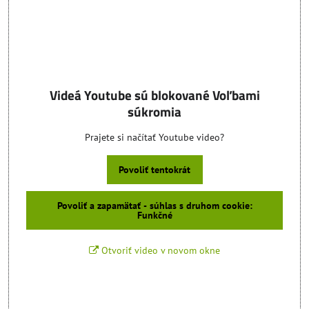
Videá Youtube sú blokované Voľbami
súkromia
Prajete si načítať Youtube video?
Povoliť tentokrát
Povoliť a zapamätať - súhlas s druhom cookie:
Funkčné
Otvoriť video v novom okne