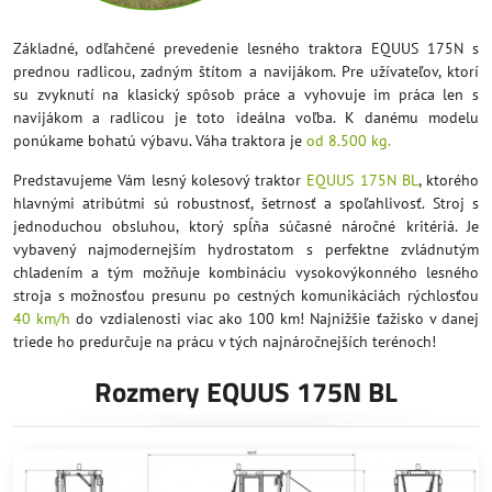
Základné, odľahčené prevedenie lesného traktora EQUUS 175N s
prednou radlicou, zadným štítom a navijákom. Pre užívateľov, ktorí
su zvyknutí na klasický spôsob práce a vyhovuje im práca len s
navijákom a radlicou je toto ideálna voľba. K danému modelu
ponúkame bohatú výbavu. Váha traktora je
od 8.500 kg.
Predstavujeme Vám lesný kolesový traktor
EQUUS 175N BL
, ktorého
hlavnými atribútmi sú robustnosť, šetrnosť a spoľahlivosť. Stroj s
jednoduchou obsluhou, ktorý spĺňa súčasné náročné kritériá. Je
vybavený najmodernejším hydrostatom s perfektne zvládnutým
chladením a tým možňuje kombináciu vysokovýkonného lesného
stroja s možnosťou presunu po cestných komunikáciách rýchlosťou
40 km/h
do vzdialenosti viac ako 100 km! Najnižšie ťažisko v danej
triede ho predurčuje na prácu v tých najnáročnejších terénoch!
Rozmery EQUUS 175N BL