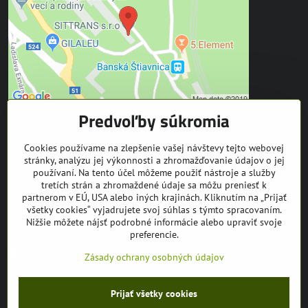
Predvoľby súkromia
Kontakt
Cookies používame na zlepšenie vašej návštevy tejto webovej
stránky, analýzu jej výkonnosti a zhromažďovanie údajov o jej
SITTRANS s.r.o.
používaní. Na tento účel môžeme použiť nástroje a služby
Trate Mládeže 1
tretích strán a zhromaždené údaje sa môžu preniesť k
969 01 Banská Štiavnica
partnerom v EÚ, USA alebo iných krajinách. Kliknutím na „Prijať
všetky cookies“ vyjadrujete svoj súhlas s týmto spracovaním.
tel: +421 905 608 936
Nižšie môžete nájsť podrobné informácie alebo upraviť svoje
mail:
info@equuseu.com
preferencie.
Facebook
Instagram
Youtube
Zásady ochrany osobných údajov
©
2026
Copyright
Prijať všetky cookies
Predvoľby súkromia
Zásady ochrany osobných údajov