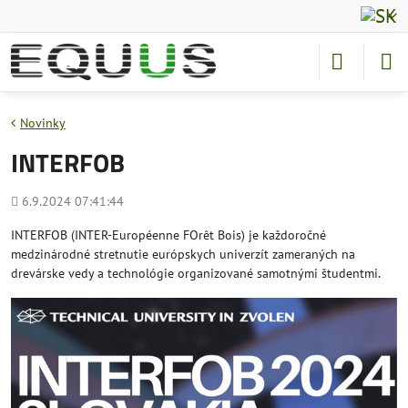
Novinky
INTERFOB
Pridané
6.9.2024 07:41:44
INTERFOB (INTER-Européenne FOrêt Bois) je každoročné
medzinárodné stretnutie európskych univerzít zameraných na
drevárske vedy a technológie organizované samotnými študentmi.