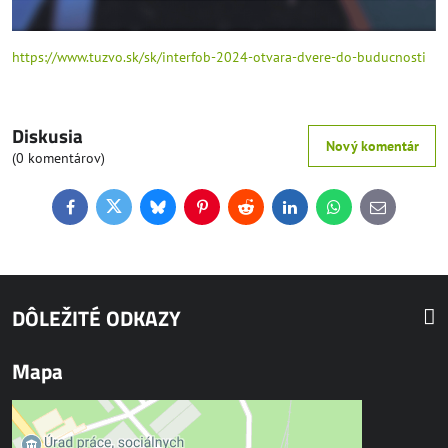
https://www.tuzvo.sk/sk/interfob-2024-otvara-dvere-do-buducnosti
Diskusia
Nový komentár
(0 komentárov)
Facebook
Twitter
Bluesky
Pinterest
Reddit
LinkedIn
WhatsApp
E-
mail
DÔLEŽITÉ ODKAZY
Mapa