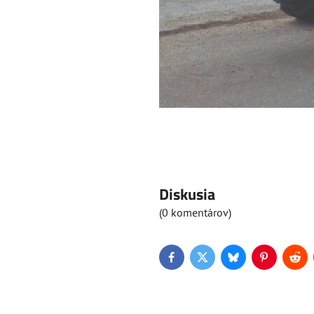
Diskusia
(0 komentárov)
Facebook
Twitter
Bluesky
Pinterest
Red