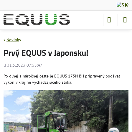
Novinky
Prvý EQUUS v Japonsku!
Pridané
31.5.2023 07:55:47
Po dlhej a náročnej ceste je EQUUS 175N BH pripravený podávať
výkon v krajine vychádzajúceho slnka.