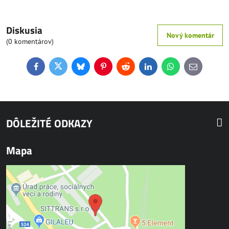
Diskusia
Nový komentár
(0 komentárov)
Facebook
Twitter
Bluesky
Pinterest
Reddit
LinkedIn
WhatsApp
E-
mail
DÔLEŽITÉ ODKAZY
Mapa