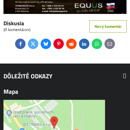
Diskusia
Nový komentár
(0 komentárov)
Facebook
Twitter
Bluesky
Pinterest
Reddit
LinkedIn
WhatsApp
E-
mail
DÔLEŽITÉ ODKAZY
Mapa