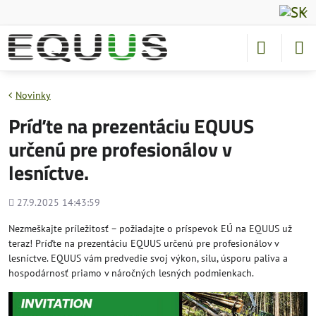
Novinky
Príďte na prezentáciu EQUUS
určenú pre profesionálov v
lesníctve.
Pridané
27.9.2025 14:43:59
Nezmeškajte príležitosť – požiadajte o príspevok EÚ na EQUUS už
teraz! Príďte na prezentáciu EQUUS určenú pre profesionálov v
lesníctve. EQUUS vám predvedie svoj výkon, silu, úsporu paliva a
hospodárnosť priamo v náročných lesných podmienkach.