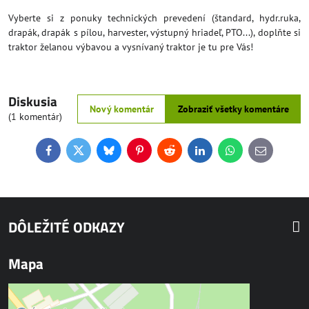
Vyberte si z ponuky technických prevedení (štandard, hydr.ruka,
drapák, drapák s pílou, harvester, výstupný hriadeľ, PTO...), doplňte si
traktor želanou výbavou a vysnívaný traktor je tu pre Vás!
Diskusia
Nový komentár
Zobraziť všetky komentáre
(1 komentár)
Facebook
Twitter
Bluesky
Pinterest
Reddit
LinkedIn
WhatsApp
E-
mail
DÔLEŽITÉ ODKAZY
Mapa