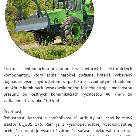
Traktor s jednoduchou obsluhou bez zbytočných elektronických
komponentov, ktorý spĺňa náročné súčasné kritériá, vybavený
najmodernejším hydrostatom s perfektne zvládnutým chladením
umožňuje kombináciu vysokovýkonného lesného stroja s možnosťou
presunu po cestných komunikáciách rýchlosťou 40 km/h do
vzdialenosti viac ako 100 km!
Životnosť
Robustnosť, šetrnosť a spoľahlivosť sú atribúty pre lesný kolesový
traktor EQUUS 175. Rám je z vysokopevnostnej vysokokvalitnej
ocele, čo garantuje vysokú životnosť a súčasne nízku váhu traktora,