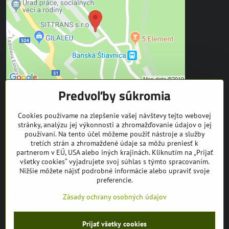
Predvoľby súkromia
Kontakt
Cookies používame na zlepšenie vašej návštevy tejto webovej
stránky, analýzu jej výkonnosti a zhromažďovanie údajov o jej
SITTRANS s.r.o.
používaní. Na tento účel môžeme použiť nástroje a služby
Trate Mládeže 1
tretích strán a zhromaždené údaje sa môžu preniesť k
969 01 Banská Štiavnica
partnerom v EÚ, USA alebo iných krajinách. Kliknutím na „Prijať
všetky cookies“ vyjadrujete svoj súhlas s týmto spracovaním.
tel: +421 905 608 936
Nižšie môžete nájsť podrobné informácie alebo upraviť svoje
mail:
info@equuseu.com
preferencie.
Facebook
Instagram
Youtube
Zásady ochrany osobných údajov
©
2026
Copyright
Prijať všetky cookies