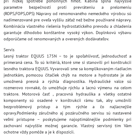
pri nízkej spotrebe pohonných hmôt. Kabína spĺňa najvyššie
parametre bezpečnosti proti prevráteniu a prelomeniu
(ROPS,FOPS,OPS) Nápravy od renomovaného nemeckého výrobcu sú
nadimenzované pre oveľa vyššiu záťaž než bežne používané nápravy.
Kombinácia vlastného riešenia hydrostatického prevodu a chladenia
garantuje dlhodobo konštantne vysoký výkon. Doplnkovú výbavu
odporúčame od renomovaných a overených dodávateľov.
Servis
Lesný traktor EQUUS 175N – to je spoľahlivosť, jednoduchosť a
primeraná cena. To sú kritériá, ktoré sme si stanovili pri konštrukcii
lesného traktora EQUUS. Vyvarovali sme sa komplikovaným riadiacim
jednotkám, pomocou čítačiek chýb na motore a hydrostate je ale
umožnená presná a rýchla diagnostika. Hydraulické valce sú
rozmerovo rovnaké, čo umožňuje rýchlu a lacnú výmenu na celom
traktore. Motorová časť , pracovná hydraulika a všetky ostatné
komponenty sú osadené v konštrukcii rámu tak, aby umožnili
bezproblémový prístup a tým rýchle a čo najlacnejšie
opravy.Podmienky záručného aj pozáručného servisu sú nastavené
veľmi prístupne – poskytujeme najoptimálnejšie podmienky pri
zachovaní najvyššie možnej garancie. Vlastný servisný tím Vám
ochotne vždy pomôže a je k dispozícii.