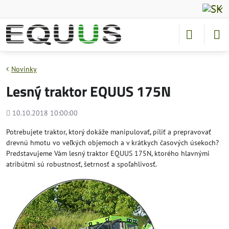
Novinky
Lesný traktor EQUUS 175N
Pridané
10.10.2018 10:00:00
Potrebujete traktor, ktorý dokáže manipulovať, píliť a prepravovať
drevnú hmotu vo veľkých objemoch a v krátkych časových úsekoch?
Predstavujeme Vám lesný traktor EQUUS 175N, ktorého hlavnými
atribútmi sú robustnosť, šetrnosť a spoľahlivosť.