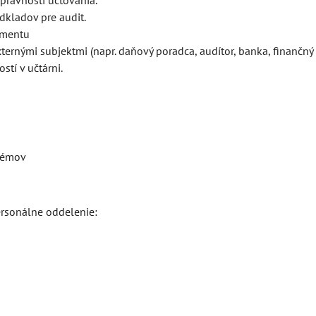
právnosti účtovania.
dkladov pre audit.
žmentu
ernými subjektmi (napr. daňový poradca, audítor, banka, finančný 
stí v učtárni.
blémov
ersonálne oddelenie: