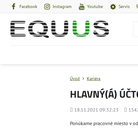
Facebook
Instagram
Youtube
Servis
Úvod
Kariéra
HLAVNÝ(Á) ÚČT
Pridané
Počet
18.11.2021 09:32:23
154
zobraz
Ponúkame pracovné miesto v o