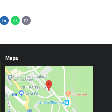
dit
LinkedIn
WhatsApp
E-
mail
Mapa