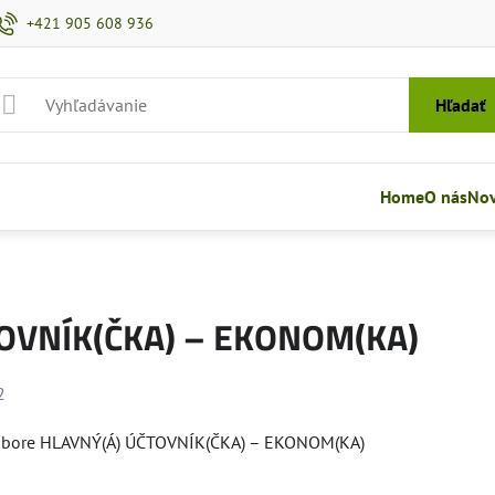
+421 905 608 936
Hľadať
Home
O nás
Nov
OVNÍK(ČKA) – EKONOM(KA)
2
ení
dbore HLAVNÝ(Á) ÚČTOVNÍK(ČKA) – EKONOM(KA)