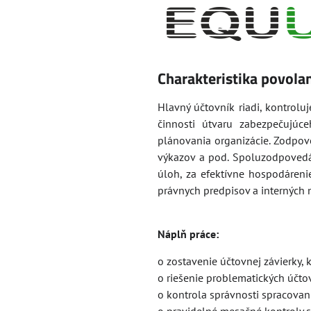
Charakteristika povola
Hlavný účtovník riadi, kontrolu
činnosti útvaru zabezpečujúc
plánovania organizácie. Zodpov
výkazov a pod. Spoluzodpovedá 
úloh, za efektívne hospodáreni
právnych predpisov a interných 
Náplň práce:
o zostavenie účtovnej závierky,
o riešenie problematických účto
o kontrola správnosti spracovan