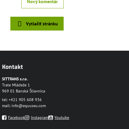
Nový komentár
Vytlačiť stránku
Kontakt
SITTRANS s.r.o.
Trate Mládeže 1
969 01 Banská Štiavnica
tel: +421 905 608 936
mail:
info@equuseu.com
Facebook
Instagram
Youtube