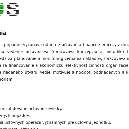
nia
je, prípadne vykonáva odborné účtovné a finančné procesy v orga
eho vedenie účtovníctva. Spracováva koncepciu a metodiku f
edá za plánovanie a monitoring čerpania nákladov, spracovávani
za financovanie a ekonomickú efektívnosť činnosti organizácie
e riadeného útvaru. Vedie, motivuje a hodnotí podriadených a k
noriem.
 konsolidované účtovné závierky.
vných prípadov.
ia účtovných operácií významných pre účtovnú jednotku.