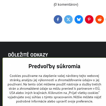
(0 komentárov)
Facebook
Twitter
Bluesky
Pinterest
Red
DÔLEŽITÉ ODKAZY
Predvoľby súkromia
Novinky
Výrobný program EQUUS
Video prezentácie
Cookies používame na zlepšenie vašej návštevy tejto webovej
Fotogaléria
stránky, analýzu jej výkonnosti a zhromažďovanie údajov o jej
používaní. Na tento účel môžeme použiť nástroje a služby tretích
Partneri
strán a zhromaždené údaje sa môžu preniesť k partnerom v EÚ,
Bazár
USA alebo iných krajinách. Kliknutím na „Prijať všetky cookies“
Ochrana osobných údajov
vyjadrujete svoj súhlas s týmto spracovaním. Nižšie môžete nájsť
Kariéra
podrobné informácie alebo upraviť svoje preferencie.