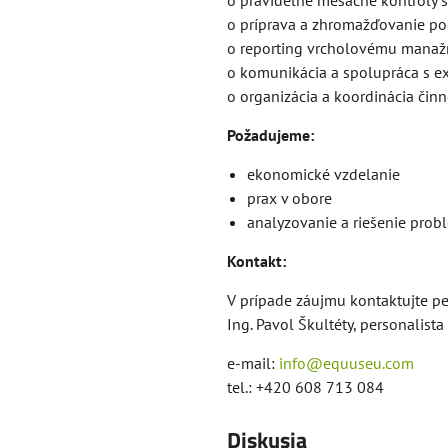
o pravidelné mesačné kontroly s
o príprava a zhromažďovanie po
o reporting vrcholovému mana
o komunikácia a spolupráca s ext
o organizácia a koordinácia činno
Požadujeme:
ekonomické vzdelanie
prax v obore
analyzovanie a riešenie pro
Kontakt:
V prípade záujmu kontaktujte p
Ing. Pavol Škultéty, personalista
e-mail:
info@equuseu.com
tel.: +420 608 713 084
Diskusia