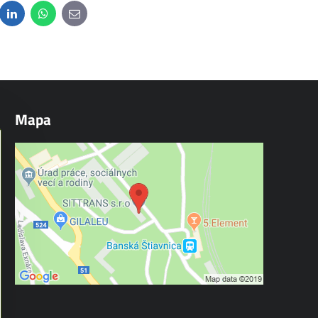
dit
LinkedIn
WhatsApp
E-
mail
Mapa