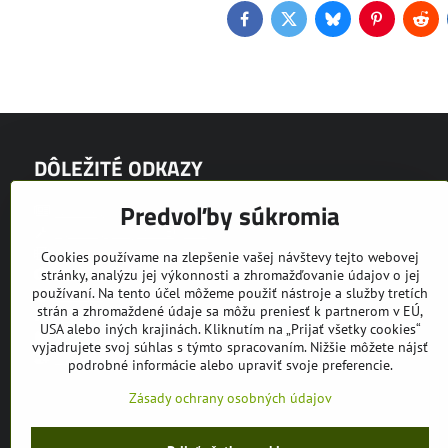
Facebook
Twitter
Bluesky
Pinterest
Red
DÔLEŽITÉ ODKAZY
Predvoľby súkromia
Novinky
Výrobný program EQUUS
Video prezentácie
Cookies používame na zlepšenie vašej návštevy tejto webovej
Fotogaléria
stránky, analýzu jej výkonnosti a zhromažďovanie údajov o jej
používaní. Na tento účel môžeme použiť nástroje a služby tretích
Partneri
strán a zhromaždené údaje sa môžu preniesť k partnerom v EÚ,
Bazár
USA alebo iných krajinách. Kliknutím na „Prijať všetky cookies“
Ochrana osobných údajov
vyjadrujete svoj súhlas s týmto spracovaním. Nižšie môžete nájsť
Kariéra
podrobné informácie alebo upraviť svoje preferencie.
Zásady ochrany osobných údajov