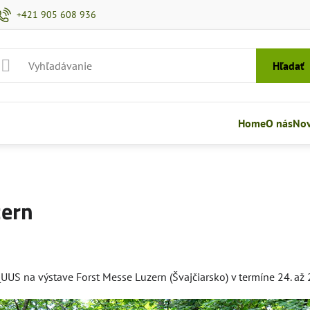
+421 905 608 936
Hľadať
Home
O nás
Nov
zern
UUS na výstave Forst Messe Luzern (Švajčiarsko) v termíne 24. až 