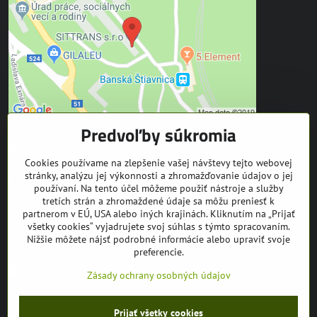
Predvoľby súkromia
Kontakt
Cookies používame na zlepšenie vašej návštevy tejto webovej
stránky, analýzu jej výkonnosti a zhromažďovanie údajov o jej
SITTRANS s.r.o.
používaní. Na tento účel môžeme použiť nástroje a služby
Trate Mládeže 1
tretích strán a zhromaždené údaje sa môžu preniesť k
969 01 Banská Štiavnica
partnerom v EÚ, USA alebo iných krajinách. Kliknutím na „Prijať
všetky cookies“ vyjadrujete svoj súhlas s týmto spracovaním.
tel: +421 905 608 936
Nižšie môžete nájsť podrobné informácie alebo upraviť svoje
mail:
info@equuseu.com
preferencie.
Facebook
Instagram
Youtube
Zásady ochrany osobných údajov
©
2026
Copyright
Prijať všetky cookies