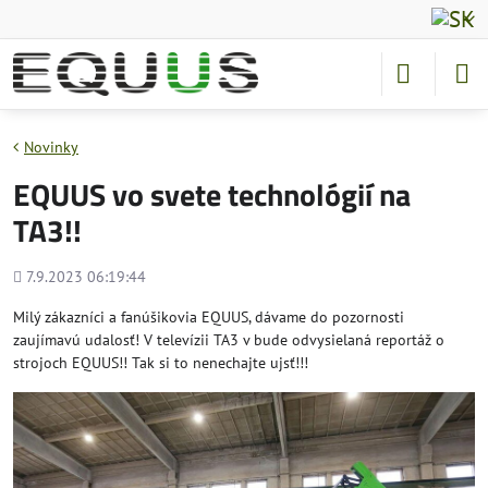
Novinky
EQUUS vo svete technológií na
TA3!!
Pridané
7.9.2023 06:19:44
Milý zákazníci a fanúšikovia EQUUS, dávame do pozornosti
zaujímavú udalosť! V televízii TA3 v bude odvysielaná reportáž o
strojoch EQUUS!! Tak si to nenechajte ujsť!!!