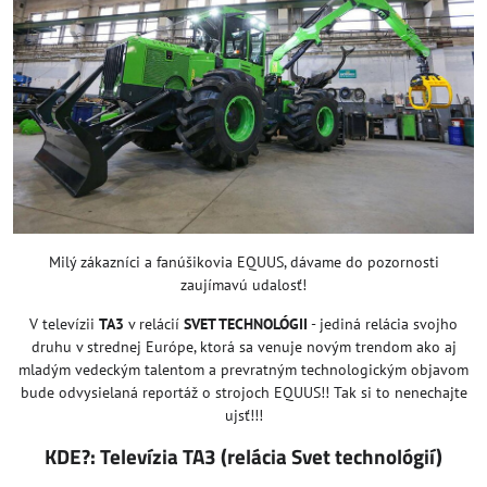
Milý zákazníci a fanúšikovia EQUUS, dávame do pozornosti
zaujímavú udalosť!
V televízii
TA3
v relácií
SVET TECHNOLÓGII
- jediná relácia svojho
druhu v strednej Európe, ktorá sa venuje novým trendom ako aj
mladým vedeckým talentom a prevratným technologickým objavom
bude odvysielaná reportáž o strojoch EQUUS!! Tak si to nenechajte
ujsť!!!
KDE?: Televízia TA3 (relácia Svet technológií)