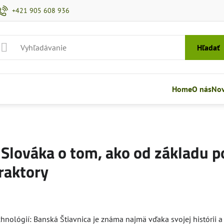
+421 905 608 936
Hľadať
Home
O nás
Nov
Slováka o tom, ako od základu p
raktory
echnológií: Banská Štiavnica je známa najmä vďaka svojej histórii a