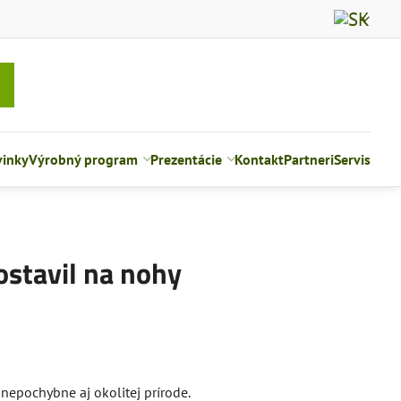
inky
Výrobný program
Prezentácie
Kontakt
Partneri
Servis
ostavil na nohy
 nepochybne aj okolitej prírode.