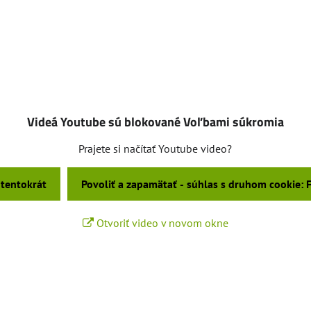
Videá Youtube sú blokované Voľbami súkromia
Prajete si načítať Youtube video?
 tentokrát
Povoliť a zapamätať - súhlas s druhom cookie:
Otvoriť video v novom okne