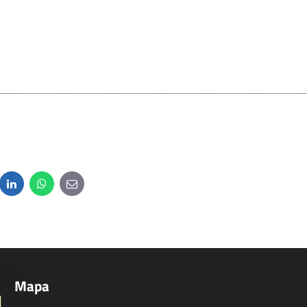
dit
LinkedIn
WhatsApp
E-
mail
Mapa