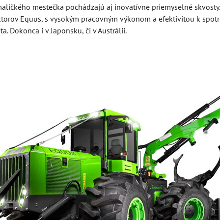
o maličkého mestečka pochádzajú aj inovatívne priemyselné skvost
ktorov Equus, s vysokým pracovným výkonom a efektivitou k spotr
. Dokonca i v Japonsku, či v Austrálii.