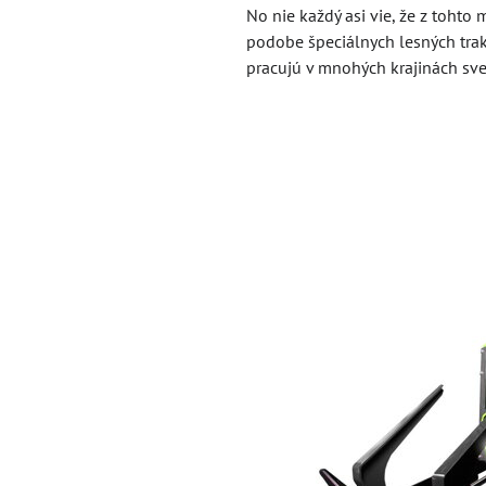
No nie každý asi vie, že z toht
podobe špeciálnych lesných tra
pracujú v mnohých krajinách sveta