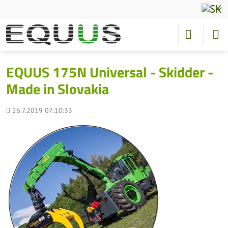
EQUUS 175N Universal - Skidder -
Made in Slovakia
Pridané
26.7.2019 07:10:33