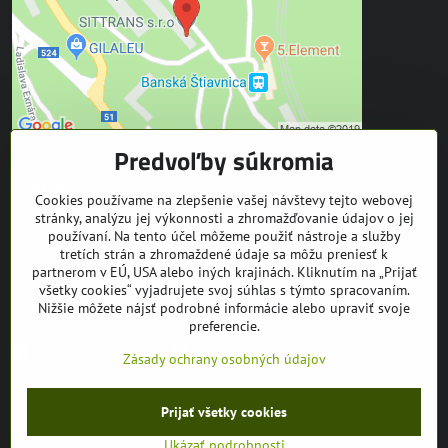
Predvoľby súkromia
Kontakt
Cookies používame na zlepšenie vašej návštevy tejto webovej
stránky, analýzu jej výkonnosti a zhromažďovanie údajov o jej
SITTRANS s.r.o.
používaní. Na tento účel môžeme použiť nástroje a služby
Trate Mládeže 1
tretích strán a zhromaždené údaje sa môžu preniesť k
969 01 Banská Štiavnica
partnerom v EÚ, USA alebo iných krajinách. Kliknutím na „Prijať
všetky cookies“ vyjadrujete svoj súhlas s týmto spracovaním.
tel: +421 905 608 936
Nižšie môžete nájsť podrobné informácie alebo upraviť svoje
mail:
info@equuseu.com
preferencie.
Facebook
Instagram
Youtube
Zásady ochrany osobných údajov
©
2026
Copyright
Prijať všetky cookies
Predvoľby súkromia
Zásady ochrany osobných údajov
Ukázať podrobnosti