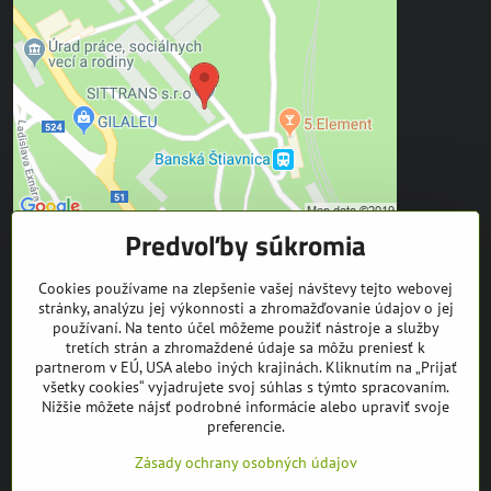
Predvoľby súkromia
Kontakt
Cookies používame na zlepšenie vašej návštevy tejto webovej
stránky, analýzu jej výkonnosti a zhromažďovanie údajov o jej
SITTRANS s.r.o.
používaní. Na tento účel môžeme použiť nástroje a služby
Trate Mládeže 1
tretích strán a zhromaždené údaje sa môžu preniesť k
969 01 Banská Štiavnica
partnerom v EÚ, USA alebo iných krajinách. Kliknutím na „Prijať
všetky cookies“ vyjadrujete svoj súhlas s týmto spracovaním.
tel: +421 905 608 936
Nižšie môžete nájsť podrobné informácie alebo upraviť svoje
mail:
info@equuseu.com
preferencie.
Facebook
Instagram
Youtube
Zásady ochrany osobných údajov