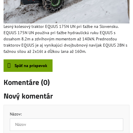
Lesný kolesový traktor EQUUS 175N UN pri ťažbe na Slovensku.
EQUUS 175N UN používa pri ťažbe hydraulickú ruku EQUUS s
dosahom 8.2m a zdvihovým momentom až 140kN. Prednosťou
traktorov EQUUS je aj vynikajúci dvojbubnový navijak EQUUS 2BN s
ťažnou silou až 2x16t a dĺžkou lana až 160m.
Späť na príspevok
Komentáre (0)
Nový komentár
Názov: