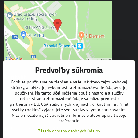
Predvoľby súkromia
Kontakt
Cookies používame na zlepšenie vašej návštevy tejto webovej
stránky, analýzu jej výkonnosti a zhromažďovanie údajov o jej
SITTRANS s.r.o.
používaní. Na tento účel môžeme použiť nástroje a služby
Trate Mládeže 1
tretích strán a zhromaždené údaje sa môžu preniesť k
969 01 Banská Štiavnica
partnerom v EÚ, USA alebo iných krajinách. Kliknutím na „Prijať
všetky cookies“ vyjadrujete svoj súhlas s týmto spracovaním.
tel: +421 905 608 936
Nižšie môžete nájsť podrobné informácie alebo upraviť svoje
mail:
info@equuseu.com
preferencie.
Facebook
Instagram
Youtube
Zásady ochrany osobných údajov