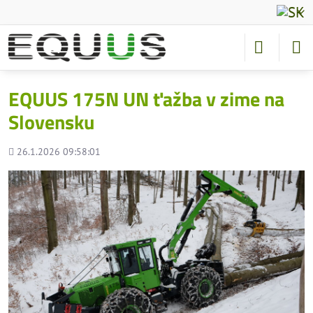
EQUUS 175N UN ťažba v zime na
Slovensku
Pridané
26.1.2026 09:58:01