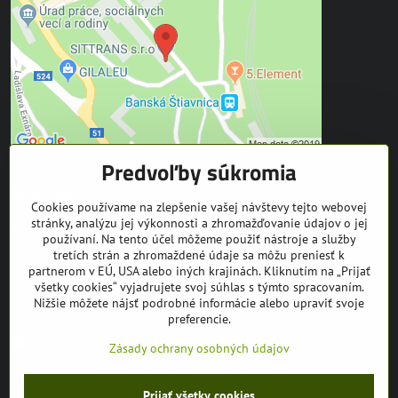
Predvoľby súkromia
Kontakt
Cookies používame na zlepšenie vašej návštevy tejto webovej
stránky, analýzu jej výkonnosti a zhromažďovanie údajov o jej
SITTRANS s.r.o.
používaní. Na tento účel môžeme použiť nástroje a služby
Trate Mládeže 1
tretích strán a zhromaždené údaje sa môžu preniesť k
969 01 Banská Štiavnica
partnerom v EÚ, USA alebo iných krajinách. Kliknutím na „Prijať
všetky cookies“ vyjadrujete svoj súhlas s týmto spracovaním.
tel: +421 905 608 936
Nižšie môžete nájsť podrobné informácie alebo upraviť svoje
mail:
info@equuseu.com
preferencie.
Facebook
Instagram
Youtube
Zásady ochrany osobných údajov
©
2026
Copyright
Prijať všetky cookies