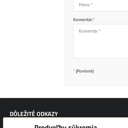
Komentár:
*
*
(Povinné)
DÔLEŽITÉ ODKAZY
Predvoľby súkromia
Novinky