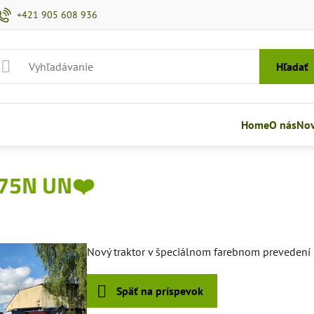
+421 905 608 936
Hľadať
Home
O nás
Nov
75N UN❤️
Nový traktor v špeciálnom farebnom prevedení 
Späť na príspevok