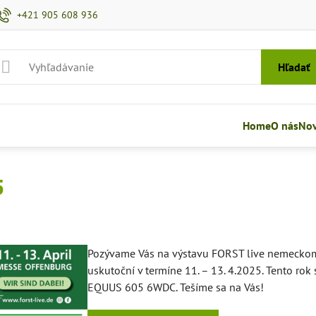
+421 905 608 936
Hľadať
Home
O nás
Nov
5
Pozývame Vás na výstavu FORST live nemeckom
uskutoční v termíne 11. – 13. 4.2025. Tento r
EQUUS 605 6WDC. Tešíme sa na Vás!