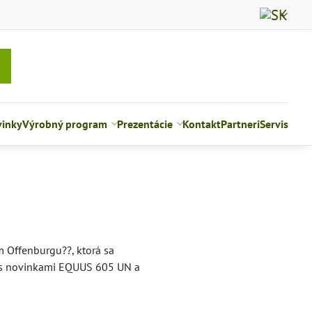
inky
Výrobný program
Prezentácie
Kontakt
Partneri
Servis
 Offenburgu??, ktorá sa
ok s novinkami EQUUS 605 UN a