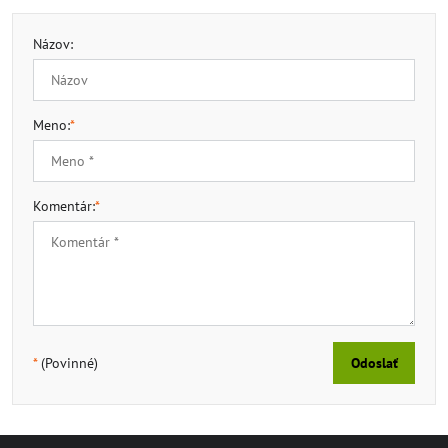
Názov:
Meno:
*
Komentár:
*
*
(Povinné)
Odoslať