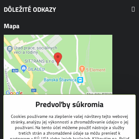
DÔLEŽITÉ ODKAZY
Mapa
Predvoľby súkromia
Kontakt
Cookies používame na zlepšenie vašej návštevy tejto webovej
stránky, analýzu jej výkonnosti a zhromažďovanie údajov o jej
SITTRANS s.r.o.
používaní. Na tento účel môžeme použiť nástroje a služby
Trate Mládeže 1
tretích strán a zhromaždené údaje sa môžu preniesť k
969 01 Banská Štiavnica
partnerom v EÚ, USA alebo iných krajinách. Kliknutím na „Prijať