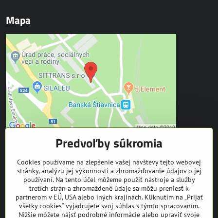
Mapa
Predvoľby súkromia
Kontakt
Cookies používame na zlepšenie vašej návštevy tejto webovej
stránky, analýzu jej výkonnosti a zhromažďovanie údajov o jej
SITTRANS s.r.o.
používaní. Na tento účel môžeme použiť nástroje a služby
Trate Mládeže 1
tretích strán a zhromaždené údaje sa môžu preniesť k
969 01 Banská Štiavnica
partnerom v EÚ, USA alebo iných krajinách. Kliknutím na „Prijať
všetky cookies“ vyjadrujete svoj súhlas s týmto spracovaním.
tel: +421 905 608 936
Nižšie môžete nájsť podrobné informácie alebo upraviť svoje
mail:
info@equuseu.com