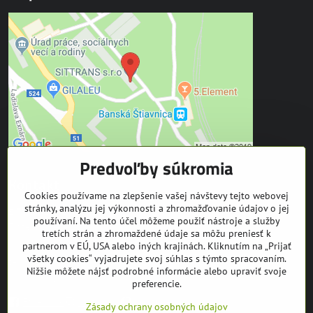
Predvoľby súkromia
Kontakt
Cookies používame na zlepšenie vašej návštevy tejto webovej
stránky, analýzu jej výkonnosti a zhromažďovanie údajov o jej
SITTRANS s.r.o.
používaní. Na tento účel môžeme použiť nástroje a služby
Trate Mládeže 1
tretích strán a zhromaždené údaje sa môžu preniesť k
969 01 Banská Štiavnica
partnerom v EÚ, USA alebo iných krajinách. Kliknutím na „Prijať
všetky cookies“ vyjadrujete svoj súhlas s týmto spracovaním.
tel: +421 905 608 936
Nižšie môžete nájsť podrobné informácie alebo upraviť svoje
mail:
info@equuseu.com
preferencie.
Facebook
Instagram
Youtube
Zásady ochrany osobných údajov