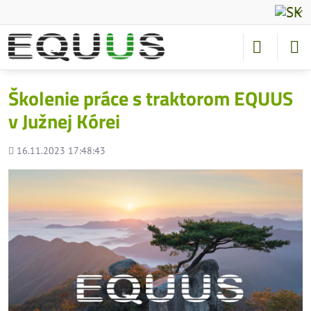
Školenie práce s traktorom EQUUS
v Južnej Kórei
Pridané
16.11.2023 17:48:43