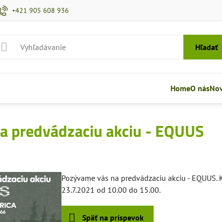
+421 905 608 936
Hľadať
Home
O nás
Nov
a predvádzaciu akciu - EQUUS
Pozývame vás na predvádzaciu akciu - EQUUS. Ko
23.7.2021 od 10.00 do 15.00.
Späť na príspevok