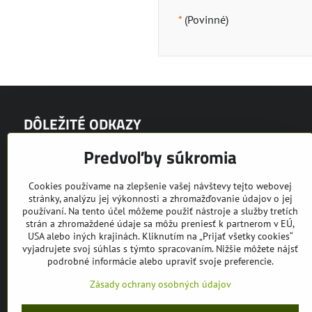
*
(Povinné)
DÔLEŽITÉ ODKAZY
Predvoľby súkromia
Novinky
Výrobný program EQUUS
Video prezentácie
Cookies používame na zlepšenie vašej návštevy tejto webovej
Fotogaléria
stránky, analýzu jej výkonnosti a zhromažďovanie údajov o jej
používaní. Na tento účel môžeme použiť nástroje a služby tretích
Partneri
strán a zhromaždené údaje sa môžu preniesť k partnerom v EÚ,
Bazár
USA alebo iných krajinách. Kliknutím na „Prijať všetky cookies“
Ochrana osobných údajov
vyjadrujete svoj súhlas s týmto spracovaním. Nižšie môžete nájsť
Kariéra
podrobné informácie alebo upraviť svoje preferencie.
Zásady ochrany osobných údajov