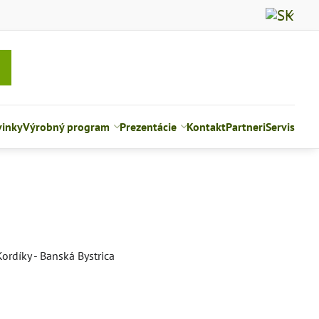
inky
Výrobný program
Prezentácie
Kontakt
Partneri
Servis
rdíky - Banská Bystrica