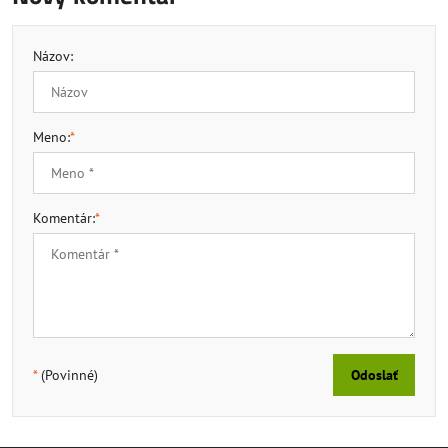
Názov:
Meno:
*
Komentár:
*
*
(Povinné)
Odoslať