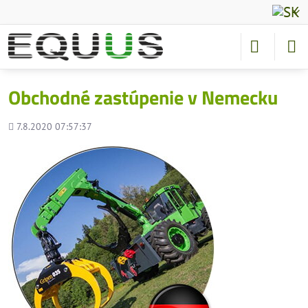
Obchodné zastúpenie v Nemecku
Pridané
7.8.2020 07:57:37