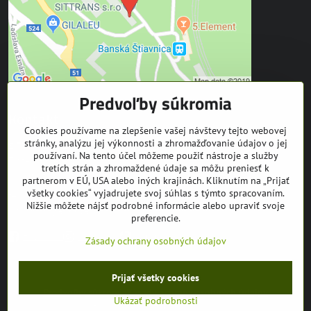
Predvoľby súkromia
Kontakt
Cookies používame na zlepšenie vašej návštevy tejto webovej
stránky, analýzu jej výkonnosti a zhromažďovanie údajov o jej
SITTRANS s.r.o.
používaní. Na tento účel môžeme použiť nástroje a služby
Trate Mládeže 1
tretích strán a zhromaždené údaje sa môžu preniesť k
969 01 Banská Štiavnica
partnerom v EÚ, USA alebo iných krajinách. Kliknutím na „Prijať
všetky cookies“ vyjadrujete svoj súhlas s týmto spracovaním.
tel: +421 905 608 936
Nižšie môžete nájsť podrobné informácie alebo upraviť svoje
mail:
info@equuseu.com
preferencie.
Facebook
Instagram
Youtube
Zásady ochrany osobných údajov
©
2026
Copyright
Prijať všetky cookies
Predvoľby súkromia
Zásady ochrany osobných údajov
Ukázať podrobnosti
Vytvorené pomocou:
BiznisWeb.sk