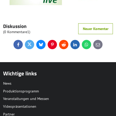
Diskussion
Neuer Komentar
(0 Kommentare1)
Facebook
Twitter
Bluesky
Pinterest
Reddit
LinkedIn
WhatsApp
E-
mail
Wichtige links
News
Produktionsprogramm
Veranstaltungen und Messen
Videopräsentationen
Partner