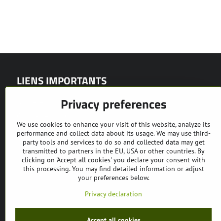
LIENS IMPORTANTS
Privacy preferences
Nouvelles
Gamme de production
We use cookies to enhance your visit of this website, analyze its
Événements et foires
performance and collect data about its usage. We may use third-
party tools and services to do so and collected data may get
Présentations vidéo
transmitted to partners in the EU, USA or other countries. By
clicking on 'Accept all cookies' you declare your consent with
Partenaire
this processing. You may find detailed information or adjust
Machines d'occasion
your preferences below.
Privacy declaration
Accept all cookies