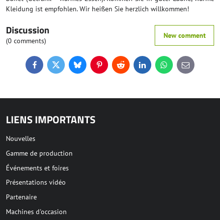
Kleidung ist empfohlen. Wir heißen Sie herzlich willkommen!
Discussion
New comment
(0 comments)
Facebook
Twitter
Bluesky
Pinterest
Reddit
LinkedIn
WhatsApp
E-
mail
LIENS IMPORTANTS
Nouvelles
Gamme de production
Événements et foires
Présentations vidéo
Partenaire
Machines d'occasion