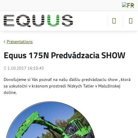
Présentations
Equus 175N Predvádzacia SHOW
Added
1.10.2017 16:10.45
Dovoľujeme si Vás pozvať na našu ďalšiu predvádzaciu show , ktorá
sa uskutoční v krásnom prostredí Nízkych Tatier v Malužinskej
doline.