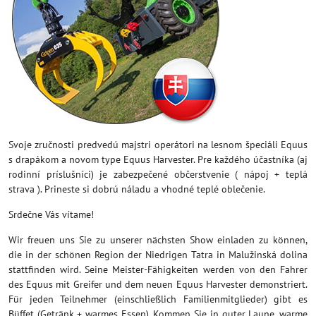
Svoje zručnosti predvedú majstri operátori na lesnom špeciáli Equus
s drapákom a novom type Equus Harvester. Pre každého účastníka (aj
rodinní príslušníci) je zabezpečené občerstvenie ( nápoj + teplá
strava ). Prineste si dobrú náladu a vhodné teplé oblečenie.
Srdečne Vás vítame!
Wir freuen uns Sie zu unserer nächsten Show einladen zu können,
die in der schönen Region der Niedrigen Tatra in Malužinská dolina
stattfinden wird. Seine Meister-Fähigkeiten werden von den Fahrer
des Equus mit Greifer und dem neuen Equus Harvester demonstriert.
Für jeden Teilnehmer (einschließlich Familienmitglieder) gibt es
Büffet (Getränk + warmes Essen). Kommen Sie in guter Laune, warme